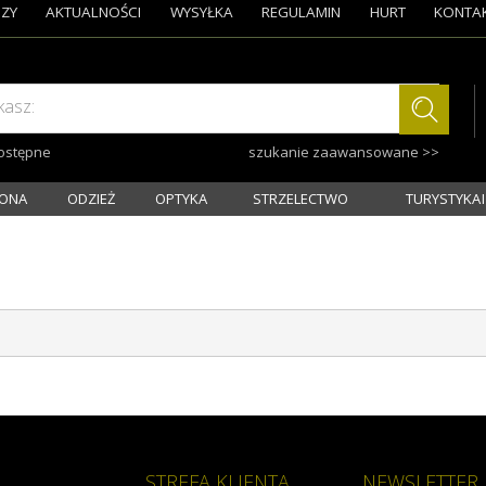
ZY
AKTUALNOŚCI
WYSYŁKA
REGULAMIN
HURT
KONTA
kasz:
dostępne
szukanie zaawansowane >>
ONA
ODZIEŻ
OPTYKA
STRZELECTWO
TURYSTYKA I
STREFA KLIENTA
NEWSLETTER