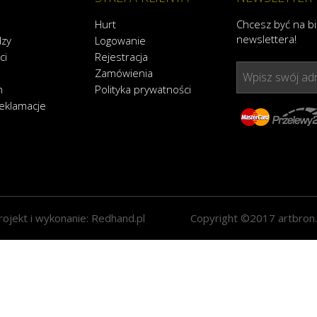
Hurt
Chcesz być na b
newslettera!
dzy
Logowanie
ci
Rejestracja
Zamówienia
Wpisz swój adr
n
Polityka prywatności
reklamacje
rojekt i wykonanie:
Redhand.pl
Copyright ©2017 artbron.