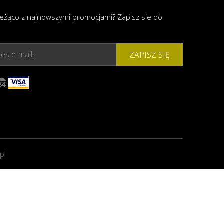
ieżąco z najnowszymi promocjami? Zapisz sie do
es e-mail:
ZAPISZ SIĘ
pl