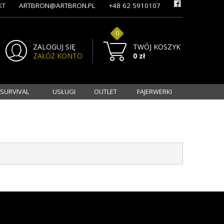
KT
ARTBRON@ARTBRON.PL
+48 62 5910107
0
ZALOGUJ SIĘ
TWÓJ KOSZYK
ZAŁÓŻ KONTO
0 zł
 SURVIVAL
USŁUGI
OUTLET
FAJERWERKI