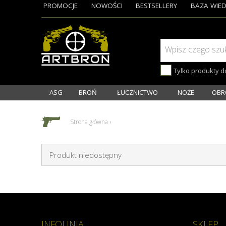
PROMOCJE
NOWOŚCI
BESTSELLERY
BAZA WIED
Wpisz czego szu
Tylko produkty 
ASG
BROŃ
ŁUCZNICTWO
NOŻE
OBR
Strona główna
›
Produkt niedostępny
INFOLINIA
SKLEP