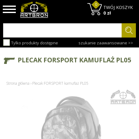
0
TWÓJ KOSZYK
0 zł
Tylko produkty dostępne
szukanie zaawansowane >>
PLECAK FORSPORT KAMUFLAŻ PL05
Strona główna
›
Plecak FORSPORT kamuflaż PL05