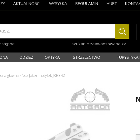
ZY
AKTUALNOŚCI
WYSYŁKA
REGULAMIN
HURT
KONTA
kasz:
dostępne
szukanie zaawansowane >>
ONA
ODZIEŻ
OPTYKA
STRZELECTWO
TURYSTYKA I
rona główna
›
Nóż Joker motylek JKR342
N