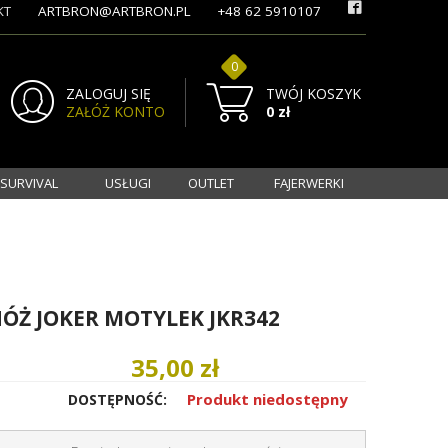
KT
ARTBRON@ARTBRON.PL
+48 62 5910107
0
ZALOGUJ SIĘ
TWÓJ KOSZYK
ZAŁÓŻ KONTO
0 zł
 SURVIVAL
USŁUGI
OUTLET
FAJERWERKI
ÓŻ JOKER MOTYLEK JKR342
35,00 zł
Produkt niedostępny
DOSTĘPNOŚĆ: