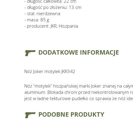
- długość całkowita: 22 cm
- długość po złożeniu: 13 cm
- stal: nierdzewna
- masa: 85 g
- producent: JKR, Hiszpania
DODATKOWE INFORMACJE
Nóż Joker motylek JKR342
Nóż “motylek” hiszpańskiej marki Joker znanej na cał
aluminium. Blokada chroni przed niekontrolowanym roz
jest w ładne tekturowe pudełko co sprawia że nóż ide
PODOBNE PRODUKTY