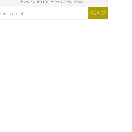
Powiadom mnie o dostepności
ZAPISZ
Adres email: