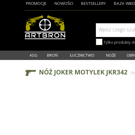
PROMOCJE
NOWOŚCI
BESTSELLERY
BAZA WIED
Wpisz czego szu
Tylko produkty 
ASG
BROŃ
ŁUCZNICTWO
NOŻE
OBR
NÓŻ JOKER MOTYLEK JKR342
St