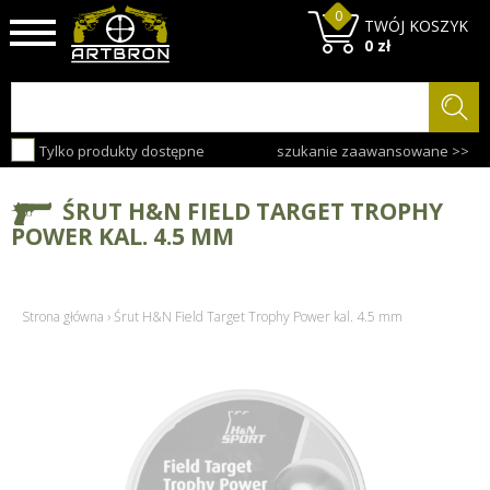
0
TWÓJ KOSZYK
0 zł
Tylko produkty dostępne
szukanie zaawansowane >>
ŚRUT H&N FIELD TARGET TROPHY
POWER KAL. 4.5 MM
Strona główna
›
Śrut H&N Field Target Trophy Power kal. 4.5 mm