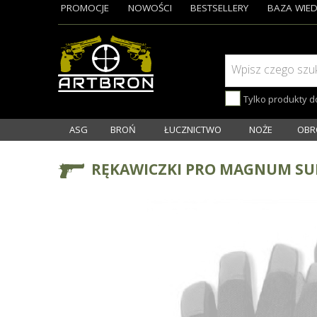
PROMOCJE
NOWOŚCI
BESTSELLERY
BAZA WIED
Wpisz czego szu
Tylko produkty 
ASG
BROŃ
ŁUCZNICTWO
NOŻE
OBR
RĘKAWICZKI PRO MAGNUM SU