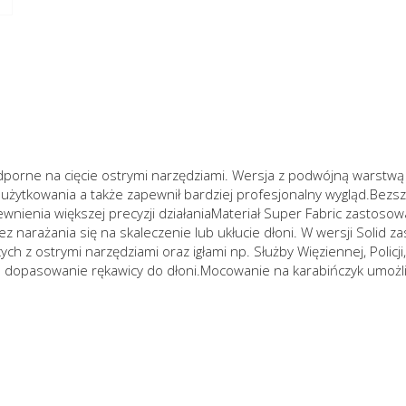
dporne na cięcie ostrymi narzędziami. Wersja z podwójną warst
tu użytkowania a także zapewnił bardziej profesjonalny wygląd.Be
nienia większej precyzji działaniaMateriał Super Fabric zastosow
ez narażania się na skaleczenie lub ukłucie dłoni. W wersji Soli
h z ostrymi narzędziami oraz igłami np. Służby Więziennej, Policj
opasowanie rękawicy do dłoni.Mocowanie na karabińczyk umożliw