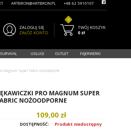
KT
ARTBRON@ARTBRON.PL
+48 62 5910107
0
ZALOGUJ SIĘ
TWÓJ KOSZYK
ZAŁÓŻ KONTO
0 zł
 SURVIVAL
USŁUGI
OUTLET
FAJERWERKI
Pro Magnum Super Fabric nożoodporne
ĘKAWICZKI PRO MAGNUM SUPER
ABRIC NOŻOODPORNE
109,00 zł
Produkt niedostępny
DOSTĘPNOŚĆ: