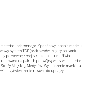
wą materiału ochronnego. Sposób wykonania modelu
zszwowy system TOF (brak szwów między palcami)
any po wewnętrznej stronie dłoni umożliwia
d zastosowano na palcach podwójną warstwę materiału
i, Straży Miejskiej, Medyków. Wykończenie mankietu
ia przytwierdzenie rękawic do uprzęży.