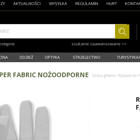
ZY
AKTUALNOŚCI
WYSYŁKA
REGULAMIN
HURT
KONTA
kasz:
dostępne
szukanie zaawansowane >>
ONA
ODZIEŻ
OPTYKA
STRZELECTWO
TURYSTYKA I
PER FABRIC NOŻOODPORNE
Strona główna
›
Rękawiczki 
R
F