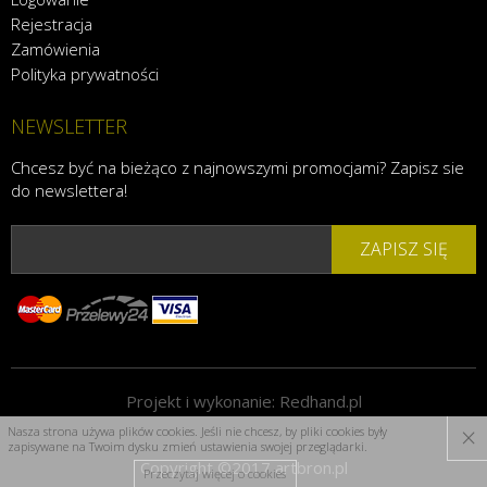
Rejestracja
Zamówienia
Polityka prywatności
NEWSLETTER
Chcesz być na bieżąco z najnowszymi promocjami? Zapisz sie
do newslettera!
ZAPISZ SIĘ
Projekt i wykonanie:
Redhand.pl
×
Nasza strona używa plików cookies. Jeśli nie chcesz, by pliki cookies były
zapisywane na Twoim dysku zmień ustawienia swojej przeglądarki.
Copyright ©2017 artbron.pl
Przeczytaj więcej o cookies