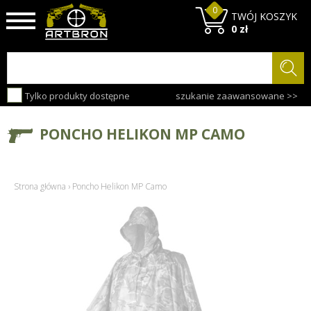
0
TWÓJ KOSZYK
0 zł
Tylko produkty dostępne
szukanie zaawansowane >>
PONCHO HELIKON MP CAMO
Strona główna
›
Poncho Helikon MP Camo