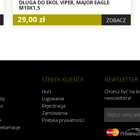
DŁUGA DO EKOL VIPER, MAJOR EAGLE
M10X1,5
29,00 zł
ZOBACZ
STREFA KLIENTA
NEWSLETTER
Hurt
Chcesz być na b
newslettera!
dzy
Logowanie
ci
Rejestracja
Zamówienia
Wpisz swój adr
n
Polityka prywatności
reklamacje