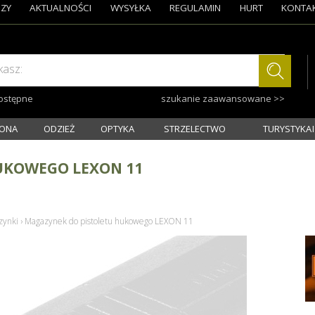
ZY
AKTUALNOŚCI
WYSYŁKA
REGULAMIN
HURT
KONTA
kasz:
dostępne
szukanie zaawansowane >>
ONA
ODZIEŻ
OPTYKA
STRZELECTWO
TURYSTYKA I
UKOWEGO LEXON 11
zynki
›
Magazynek do pistoletu hukowego LEXON 11