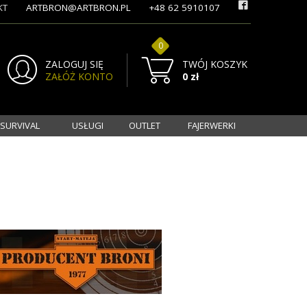
KT
ARTBRON@ARTBRON.PL
+48 62 5910107
0
ZALOGUJ SIĘ
TWÓJ KOSZYK
ZAŁÓŻ KONTO
0 zł
 SURVIVAL
USŁUGI
OUTLET
FAJERWERKI