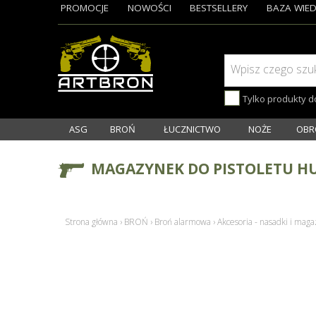
PROMOCJE
NOWOŚCI
BESTSELLERY
BAZA WIED
Wpisz czego szu
Tylko produkty 
ASG
BROŃ
ŁUCZNICTWO
NOŻE
OBR
MAGAZYNEK DO PISTOLETU H
Strona główna
›
BROŃ
›
Broń alarmowa
›
Akcesoria - nasadki i maga