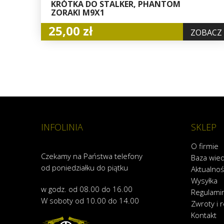
KRÓTKA DO STALKER, PHANTOM
ZORAKI M9X1
25,00 zł
ZOBACZ
INFOLINIA
SKLEP
O firmie
Czekamy na Państwa telefony
Baza wie
od poniedziałku do piątku
Aktualnoś
Wysyłka
w godz. od 08.00 do 16.00
Regulami
W soboty od 10.00 do 14.00
Zwroty i 
Kontakt