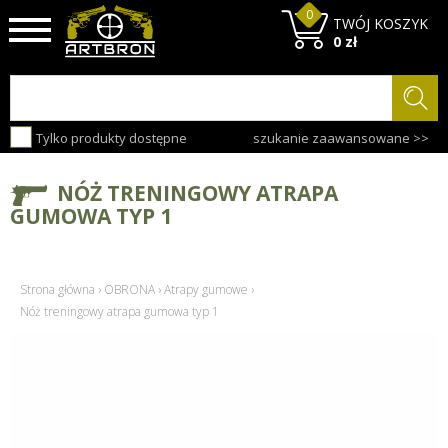
0
TWÓJ KOSZYK
0 zł
Tylko produkty dostępne
szukanie zaawansowane >>
NÓŻ TRENINGOWY ATRAPA
GUMOWA TYP 1
Strona główna
›
OBRONA
›
Atrapy gumowe
›
Nóż treningowy atrapa gumowa typ 1