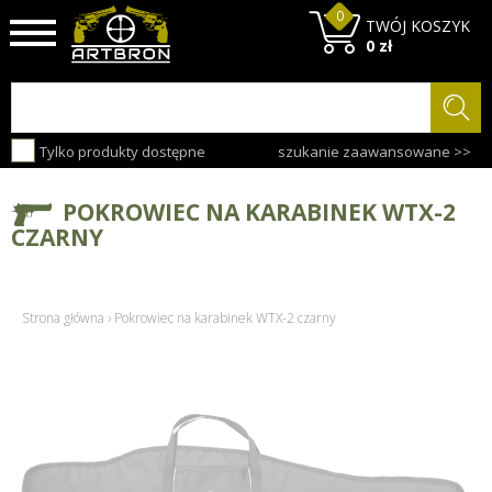
0
TWÓJ KOSZYK
0 zł
Tylko produkty dostępne
szukanie zaawansowane >>
POKROWIEC NA KARABINEK WTX-2
CZARNY
Strona główna
›
Pokrowiec na karabinek WTX-2 czarny