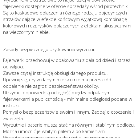
fajerwerki dostępne w ofercie sprzedaży wśród pirotechniki.
Są to kaskadowe połączenia różnego rodzaju pojedynczych
strzałów dające w efekcie końcowym wyjątkową kombinację
kolorowych rozprysków połączonych z efektami akustycznymi
na wieczornym niebie.
Zasady bezpiecznego użytkowania wyrzutni:
Fajerwerki przechowuj w opakowaniu z dala od dzieci i strzeż
od wilgoci.
Zawsze czytaj instrukcję obsługi danego produktu.
Upewnij się, czy w danym miejscu nie ma przeszkód i
odpalenie nie zagrozi bezpieczeństwu okolicy.
Utrzymuj odpowiednią odległość między odpalanymi
fajerwerkami a publicznością - minimalne odległości podane w
instrukcji.
Pomyśl o bezpieczeństwie swoim i innym. Zadbaj o otoczenie i
zwierzęta.
Wyrzutnie i baterie muszą stać na równym i stabilnym podłożu.
Można umocnić je wbitym palem albo kamieniami.
Wyrzutnie przeznaczone są do użytku zewnętrznego na