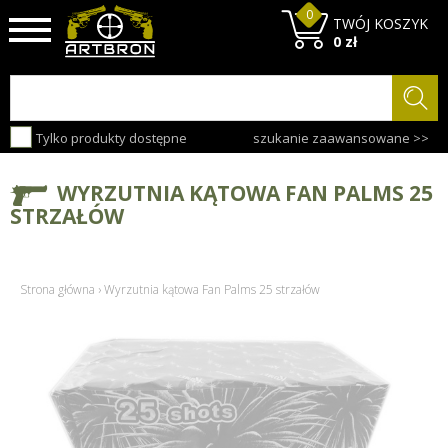
0
TWÓJ KOSZYK
0 zł
Tylko produkty dostępne
szukanie zaawansowane >>
WYRZUTNIA KĄTOWA FAN PALMS 25
STRZAŁÓW
Strona główna
›
Wyrzutnia kątowa Fan Palms 25 strzałów