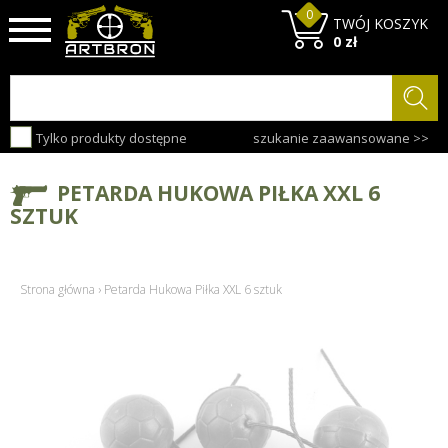
0
TWÓJ KOSZYK
0 zł
Tylko produkty dostępne
szukanie zaawansowane >>
PETARDA HUKOWA PIŁKA XXL 6
SZTUK
Strona główna
›
Petarda Hukowa Piłka XXL 6 sztuk