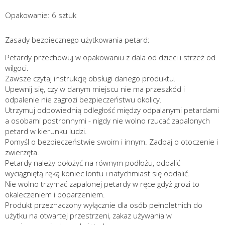
Opakowanie: 6 sztuk
Zasady bezpiecznego użytkowania petard:
Petardy przechowuj w opakowaniu z dala od dzieci i strzeż od
wilgoci.
Zawsze czytaj instrukcję obsługi danego produktu.
Upewnij się, czy w danym miejscu nie ma przeszkód i
odpalenie nie zagrozi bezpieczeństwu okolicy.
Utrzymuj odpowiednią odległość między odpalanymi petardami
a osobami postronnymi - nigdy nie wolno rzucać zapalonych
petard w kierunku ludzi.
Pomyśl o bezpieczeństwie swoim i innym. Zadbaj o otoczenie i
zwierzęta.
Petardy należy położyć na równym podłożu, odpalić
wyciągniętą ręką koniec lontu i natychmiast się oddalić.
Nie wolno trzymać zapalonej petardy w ręce gdyż grozi to
okaleczeniem i poparzeniem.
Produkt przeznaczony wyłącznie dla osób pełnoletnich do
użytku na otwartej przestrzeni, zakaz używania w