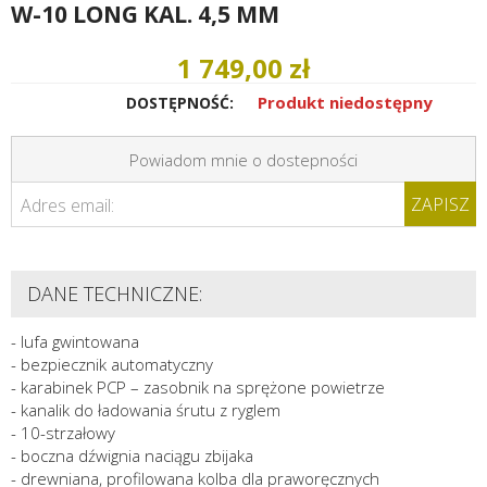
W-10 LONG KAL. 4,5 MM
1 749,00 zł
Produkt niedostępny
DOSTĘPNOŚĆ:
Powiadom mnie o dostepności
ZAPISZ
Adres email:
DANE TECHNICZNE:
- lufa gwintowana
- bezpiecznik automatyczny
- karabinek PCP – zasobnik na sprężone powietrze
- kanalik do ładowania śrutu z ryglem
- 10-strzałowy
- boczna dźwignia naciągu zbijaka
- drewniana, profilowana kolba dla praworęcznych