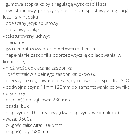
- gumowa stopka kolby z regulacją wysokości i kąta
- dwustopniowy, precyzyjny mechanizm spustowy z regulacją
luzu i siły nacisku
- pozłacany język spustowy
- metalowy kabłąk
- teksturowany uchwyt
- manometr
- gwint montażowy do zamontowania tłumika
- napełnianie zasobnika poprzez wtyczkę do ładowania (w
komplecie)
- możliwość odkręcania zasobnika
- ilość strzałów z pełnego zasobnika: około 60
- precyzyjnie regulowane przyrządy celownicze typu TRU-GLO
- podwójna szyna 11mm i 22mm do zamontowania celownika
optycznego
- prędkość początkowa: 280 m/s
- osada: buk
- magazynek- 10-strzałowy (dwa magazynki w komplecie)
- waga: 3600g
- długość całkowita: 1085mm
- długość lufy: 580 mm