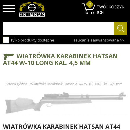
0
TWÓJ KOSZYK
0 zł
Tylko produkty dostępne
szukanie zaawansowane >>
WIATRÓWKA KARABINEK HATSAN
AT44 W-10 LONG KAL. 4,5 MM
Strona główna
›
Wiatrówka karabinek Hatsan AT44 W-10 LONG kal. 4,5 mm
WIATRÓWKA KARABINEK HATSAN AT44