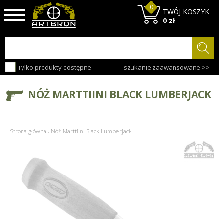
0
TWÓJ KOSZYK
0 zł
Tylko produkty dostępne
szukanie zaawansowane >>
NÓŻ MARTTIINI BLACK LUMBERJACK
Strona główna
›
Nóż Marttiini Black Lumberjack