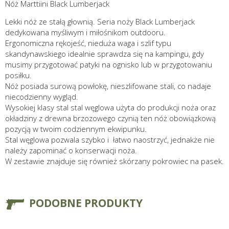
Nóż Marttiini Black Lumberjack
Lekki nóż ze stałą głownią. Seria noży Black Lumberjack
dedykowana myśliwym i miłośnikom outdooru.
Ergonomiczna rękojeść, nieduża waga i szlif typu
skandynawskiego idealnie sprawdza się na kampingu, gdy
musimy przygotować patyki na ognisko lub w przygotowaniu
posiłku.
Nóż posiada surową powłokę, nieszlifowane stali, co nadaje
niecodzienny wygląd.
Wysokiej klasy stal stal węglowa użyta do produkcji noża oraz
okładziny z drewna brzozowego czynią ten nóż obowiązkową
pozycją w twoim codziennym ekwipunku.
Stal węglowa pozwala szybko i łatwo naostrzyć, jednakże nie
należy zapominać o konserwacji noża.
W zestawie znajduje się również skórzany pokrowiec na pasek.
PODOBNE PRODUKTY