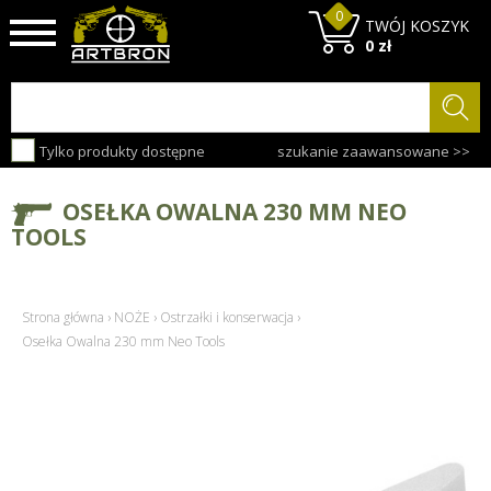
0
TWÓJ KOSZYK
0 zł
Tylko produkty dostępne
szukanie zaawansowane >>
OSEŁKA OWALNA 230 MM NEO
TOOLS
Strona główna
›
NOŻE
›
Ostrzałki i konserwacja
›
Osełka Owalna 230 mm Neo Tools