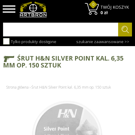
0
TWÓJ KOSZYK
0 zł
Tylko produkty dostępne
szukanie zaawansowane >>
ŚRUT H&N SILVER POINT KAL. 6,35
MM OP. 150 SZTUK
Strona główna
›
Śrut H&N Silver Point kal. 6,35 mm op. 150 sztuk