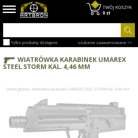
0
TWÓJ KOSZYK
0 zł
Tylko produkty dostępne
szukanie zaawansowane >>
WIATRÓWKA KARABINEK UMAREX
STEEL STORM KAL. 4,46 MM
Strona główna
›
Wiatrówka karabinek UMAREX STEEL STORM kal. 4,46 mm