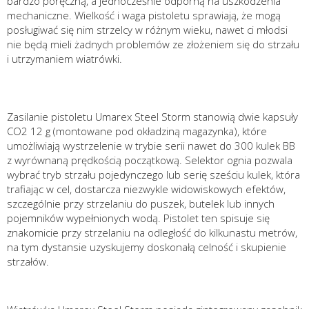
bardzo poręczną, a jednocześnie odporną na uszkodzenia
mechaniczne. Wielkość i waga pistoletu sprawiają, że mogą
posługiwać się nim strzelcy w różnym wieku, nawet ci młodsi
nie będą mieli żadnych problemów ze złożeniem się do strzału
i utrzymaniem wiatrówki.
Zasilanie pistoletu Umarex Steel Storm stanowią dwie kapsuły
CO2 12 g (montowane pod okładziną magazynka), które
umożliwiają wystrzelenie w trybie serii nawet do 300 kulek BB
z wyrównaną prędkością początkową. Selektor ognia pozwala
wybrać tryb strzału pojedynczego lub serię sześciu kulek, która
trafiając w cel, dostarcza niezwykle widowiskowych efektów,
szczególnie przy strzelaniu do puszek, butelek lub innych
pojemników wypełnionych wodą. Pistolet ten spisuje się
znakomicie przy strzelaniu na odległość do kilkunastu metrów,
na tym dystansie uzyskujemy doskonałą celność i skupienie
strzałów.