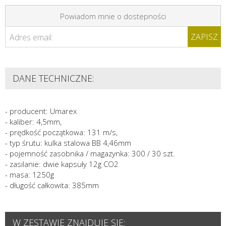
Powiadom mnie o dostepności
ZAPISZ
Adres email:
DANE TECHNICZNE:
- producent: Umarex
- kaliber: 4,5mm,
- prędkość początkowa: 131 m/s,
- typ śrutu: kulka stalowa BB 4,46mm
- pojemność zasobnika / magazynka: 300 / 30 szt.
- zasilanie: dwie kapsuły 12g CO2
- masa: 1250g
- długość całkowita: 385mm
W ZESTAWIE ZNAJDUJE SIĘ: