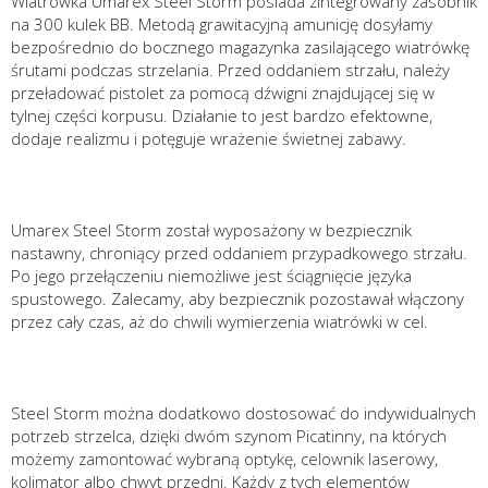
Wiatrówka Umarex Steel Storm posiada zintegrowany zasobnik
na 300 kulek BB. Metodą grawitacyjną amunicję dosyłamy
bezpośrednio do bocznego magazynka zasilającego wiatrówkę
śrutami podczas strzelania. Przed oddaniem strzału, należy
przeładować pistolet za pomocą dźwigni znajdującej się w
tylnej części korpusu. Działanie to jest bardzo efektowne,
dodaje realizmu i potęguje wrażenie świetnej zabawy.
Umarex Steel Storm został wyposażony w bezpiecznik
nastawny, chroniący przed oddaniem przypadkowego strzału.
Po jego przełączeniu niemożliwe jest ściągnięcie języka
spustowego. Zalecamy, aby bezpiecznik pozostawał włączony
przez cały czas, aż do chwili wymierzenia wiatrówki w cel.
Steel Storm można dodatkowo dostosować do indywidualnych
potrzeb strzelca, dzięki dwóm szynom Picatinny, na których
możemy zamontować wybraną optykę, celownik laserowy,
kolimator albo chwyt przedni. Każdy z tych elementów