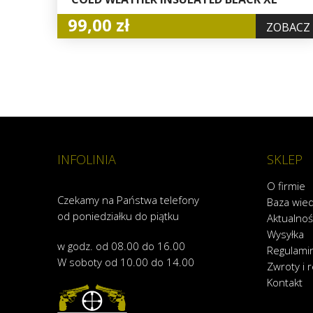
99,00 zł
ZOBACZ
INFOLINIA
SKLEP
O firmie
Czekamy na Państwa telefony
Baza wie
od poniedziałku do piątku
Aktualnoś
Wysyłka
w godz. od 08.00 do 16.00
Regulami
W soboty od 10.00 do 14.00
Zwroty i 
Kontakt