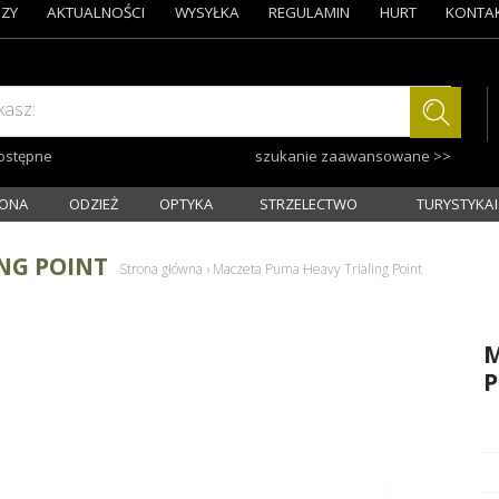
ZY
AKTUALNOŚCI
WYSYŁKA
REGULAMIN
HURT
KONTA
kasz:
dostępne
szukanie zaawansowane >>
ONA
ODZIEŻ
OPTYKA
STRZELECTWO
TURYSTYKA I
NG POINT
Strona główna
›
Maczeta Puma Heavy Trialing Point
M
P