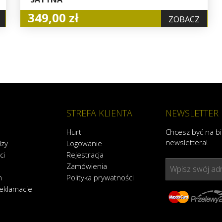
349,00 zł
ZOBACZ
STREFA KLIENTA
NEWSLETTER
Hurt
Chcesz być na b
newslettera!
dzy
Logowanie
ci
Rejestracja
Zamówienia
Wpisz swój adr
n
Polityka prywatności
reklamacje