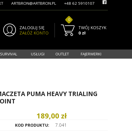
KT
ARTBRON@ARTBRON.PL
+48 62 5910107
0
ZALOGUJ SIĘ
TWÓJ KOSZYK
ZAŁÓŻ KONTO
0 zł
 SURVIVAL
USŁUGI
OUTLET
FAJERWERKI
ACZETA PUMA HEAVY TRIALING
OINT
189,00 zł
7.041
KOD PRODUKTU: