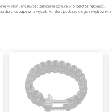
ie w dłoni. Możliwość założenia sznura w przelotce rękojeści.
az kordury, co zapewnia wysoki komfort podczas długich wędrówe