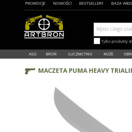
PROMOCJE
NOWOŚCI
BESTSELLERY
BAZA WIED
Wpisz czego szu
Tylko produkty 
ASG
BROŃ
ŁUCZNICTWO
NOŻE
OBR
MACZETA PUMA HEAVY TRIALI