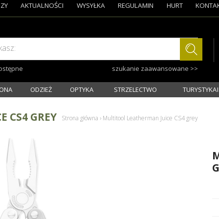
ZY
AKTUALNOŚCI
WYSYŁKA
REGULAMIN
HURT
KONTA
kasz:
dostępne
szukanie zaawansowane >>
ONA
ODZIEŻ
OPTYKA
STRZELECTWO
TURYSTYKA I
E CS4 GREY
Strona główna
›
Multitool Leatherman Juice CS4 grey
M
G