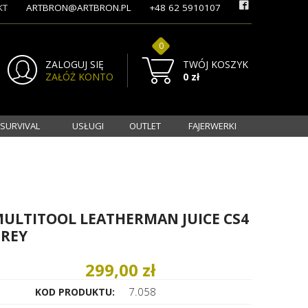
KT
ARTBRON@ARTBRON.PL
+48 62 5910107
0
ZALOGUJ SIĘ
TWÓJ KOSZYK
ZAŁÓŻ KONTO
0 zł
 SURVIVAL
USŁUGI
OUTLET
FAJERWERKI
ULTITOOL LEATHERMAN JUICE CS4
REY
299,00 zł
7.058
KOD PRODUKTU: