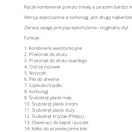
Rączki kombinerek pokryto trwałą a zarazem bardzo e
Wersja wyposażona w korkociąg jest drugą najbardzi
Zwraca uwagę precyzja wykończenia i oryginalny styl.
Funkcje:
1. Kombinerki wielofunkcyjne
2. Przecinak do drutu
3. Przecinak do drutu twardego
4. Ostrze nożowe
5. Nożyczki
6. Piła do drewna
7. Szpikulec/szydło
8. Korkociąg
9. Śrubokręt płaski mały
10. Śrubokręt płaski średni
11. Śrubokręt płaski duży
12. Śrubokręt krzyżak (Philips)
13. Otwieracz do kapsli i puszek
14. Kółko do przewleczenia linki