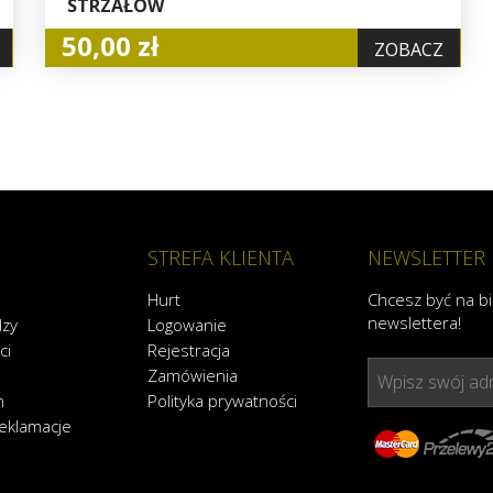
STRZAŁÓW
50,00 zł
ZOBACZ
STREFA KLIENTA
NEWSLETTER
Hurt
Chcesz być na b
newslettera!
dzy
Logowanie
ci
Rejestracja
Zamówienia
Wpisz swój adr
n
Polityka prywatności
reklamacje