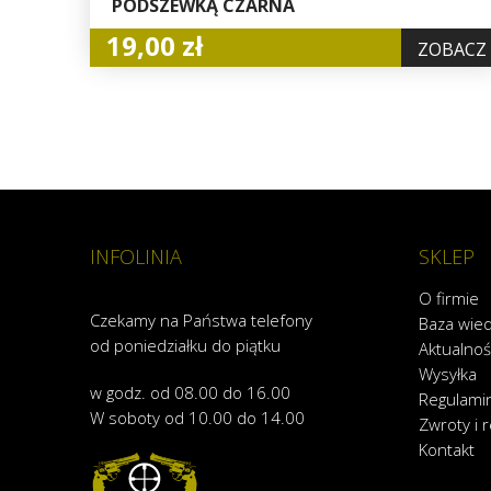
PODSZEWKĄ CZARNA
19,00 zł
ZOBACZ
INFOLINIA
SKLEP
O firmie
Czekamy na Państwa telefony
Baza wie
od poniedziałku do piątku
Aktualnoś
Wysyłka
w godz. od 08.00 do 16.00
Regulami
W soboty od 10.00 do 14.00
Zwroty i 
Kontakt