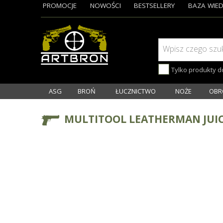
PROMOCJE
NOWOŚCI
BESTSELLERY
BAZA WIED
Wpisz czego szu
Tylko produkty 
ASG
BROŃ
ŁUCZNICTWO
NOŻE
OBR
MULTITOOL LEATHERMAN JUIC