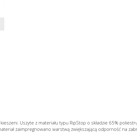
eszeni. Uszyte z materiału typu RipStop o składzie 65% poliestru
 materiał zaimpregnowano warstwą zwiększającą odporność na zab