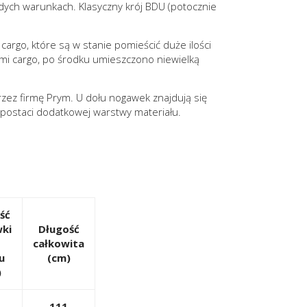
żdych warunkach. Klasyczny krój BDU (potocznie
rgo, które są w stanie pomieścić duże ilości
ami cargo, po środku umieszczono niewielką
zez firmę Prym. U dołu nogawek znajdują się
postaci dodatkowej warstwy materiału.
ść
ki
Długość
całkowita
u
(cm)
)
111