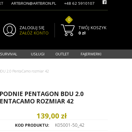
KT
ARTBRON@ARTBRON.PL
+48 62 5910107
0
ZALOGUJ SIĘ
TWÓJ KOSZYK
ZAŁÓŻ KONTO
0 zł
 SURVIVAL
USŁUGI
OUTLET
FAJERWERKI
BDU 2.0 PentaCamo rozmiar 42
PODNIE PENTAGON BDU 2.0
ENTACAMO ROZMIAR 42
139,00 zł
K05001-50_42
KOD PRODUKTU: