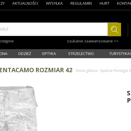
ZY
AKTUALNOŚCI
WYSYŁKA
REGULAMIN
HURT
KONTA
kasz:
dostępne
szukanie zaawansowane >>
ONA
ODZIEŻ
OPTYKA
STRZELECTWO
TURYSTYKA I
PENTACAMO ROZMIAR 42
Strona główna
›
Spodnie Pentagon 
S
P