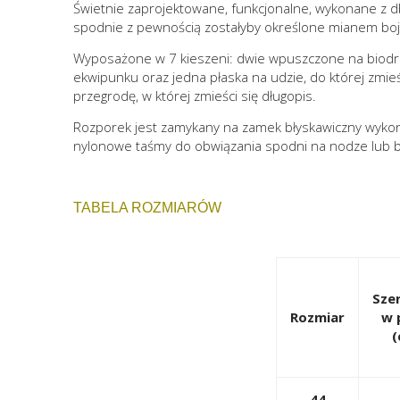
Świetnie zaprojektowane, funkcjonalne, wykonane z db
spodnie z pewnością zostałyby określone mianem b
Wyposażone w 7 kieszeni: dwie wpuszczone na biodrac
ekwipunku oraz jedna płaska na udzie, do której zmi
przegrodę, w której zmieści się długopis.
Rozporek jest zamykany na zamek błyskawiczny wykona
nylonowe taśmy do obwiązania spodni na nodze lub b
TABELA ROZMIARÓW
Sze
Rozmiar
w 
(
44