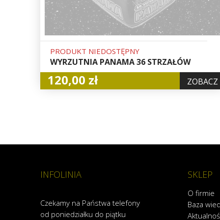
PRODUKT NIEDOSTĘPNY
WYRZUTNIA PANAMA 36 STRZAŁÓW
120,00 zł
ZOBACZ
INFOLINIA
SKLEP
O firmie
Czekamy na Państwa telefony
Baza wie
od poniedziałku do piątku
Aktualnoś