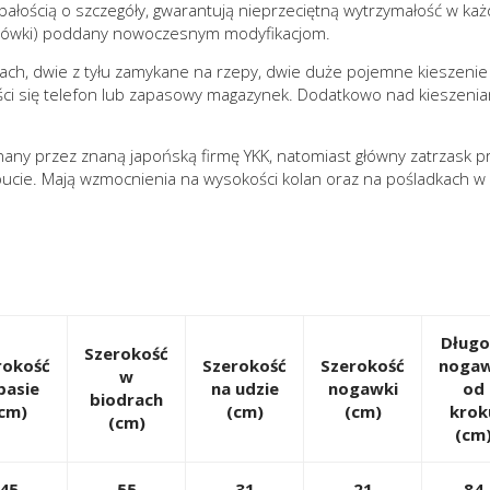
ałością o szczegóły, gwarantują nieprzeciętną wytrzymałość w ka
ojówki) poddany nowoczesnym modyfikacjom.
h, dwie z tyłu zamykane na rzepy, dwie duże pojemne kieszenie ca
eści się telefon lub zapasowy magazynek. Dodatkowo nad kieszeni
ny przez znaną japońską firmę YKK, natomiast główny zatrzask pr
ucie. Mają wzmocnienia na wysokości kolan oraz na pośladkach w 
Długo
Szerokość
rokość
Szerokość
Szerokość
nogaw
w
pasie
na udzie
nogawki
od
biodrach
cm)
(cm)
(cm)
krok
(cm)
(cm
45
55
31
21
84