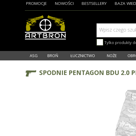
PROMOCJE
NOWOŚCI
BESTSELLERY
BAZA WIED
Wpisz czego szu
Tylko produkty 
ASG
BROŃ
ŁUCZNICTWO
NOŻE
OBR
SPODNIE PENTAGON BDU 2.0 