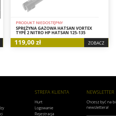
PRODUKT NIEDOSTĘPNY
SPRĘŻYNA GAZOWA HATSAN VORTEX
TYPE 2 NITRO HP HATSAN 125-135
119,00 zł
ZOBACZ
STREFA KLIENTA
NEWSLETTER
Hurt
Chcesz być na b
newslettera!
dzy
Logowanie
ci
Rejestracja