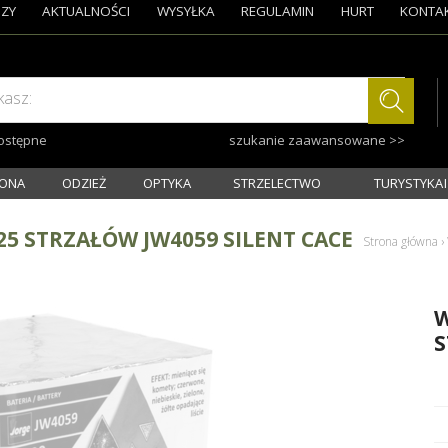
ZY
AKTUALNOŚCI
WYSYŁKA
REGULAMIN
HURT
KONTA
kasz:
dostępne
szukanie zaawansowane >>
ONA
ODZIEŻ
OPTYKA
STRZELECTWO
TURYSTYKA I
5 STRZAŁÓW JW4059 SILENT CACE
Strona główna
›
W
S