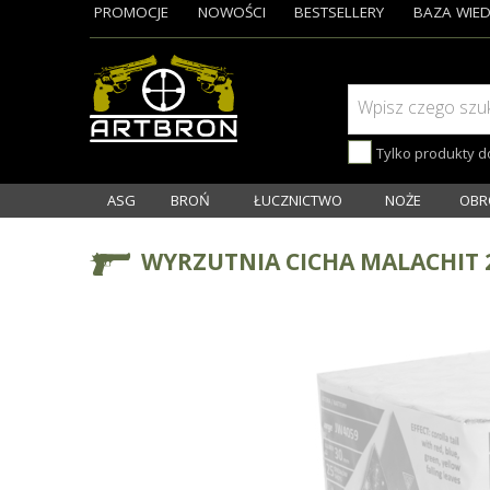
PROMOCJE
NOWOŚCI
BESTSELLERY
BAZA WIED
Wpisz czego szu
Tylko produkty 
ASG
BROŃ
ŁUCZNICTWO
NOŻE
OBR
WYRZUTNIA CICHA MALACHIT 2