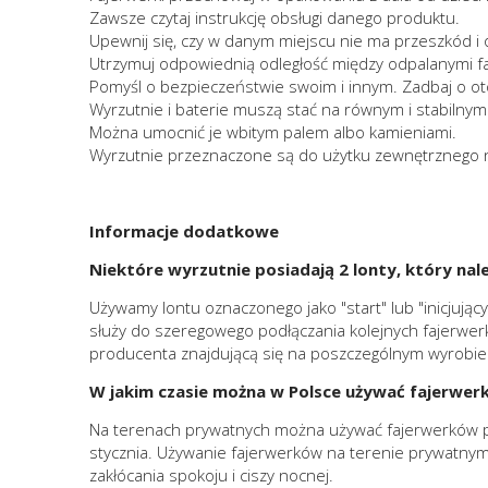
Zawsze czytaj instrukcję obsługi danego produktu.
Upewnij się, czy w danym miejscu nie ma przeszkód i 
Utrzymuj odpowiednią odległość między odpalanymi faj
Pomyśl o bezpieczeństwie swoim i innym. Zadbaj o oto
Wyrzutnie i baterie muszą stać na równym i stabilnym
Można umocnić je wbitym palem albo kamieniami.
Wyrzutnie przeznaczone są do użytku zewnętrznego n
Informacje dodatkowe
Niektóre wyrzutnie posiadają 2 lonty, który nal
Używamy lontu oznaczonego jako "start" lub "inicjują
służy do szeregowego podłączania kolejnych fajerwerkó
producenta znajdującą się na poszczególnym wyrobie
W jakim czasie można w Polsce używać fajerwer
Na terenach prywatnych można używać fajerwerków prz
stycznia. Używanie fajerwerków na terenie prywatnym
zakłócania spokoju i ciszy nocnej.