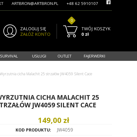
KT
ARTBRON@ARTBRON.PL
+48 62 5910107
0
ZALOGUJ SIĘ
TWÓJ KOSZYK
ZAŁÓŻ KONTO
0 zł
 SURVIVAL
USŁUGI
OUTLET
FAJERWERKI
Wyrzutnia cicha Malachit 25 strzałów JW4059 Silent Cace
YRZUTNIA CICHA MALACHIT 25
TRZAŁÓW JW4059 SILENT CACE
149,00 zł
JW4059
KOD PRODUKTU: