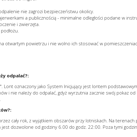
odpalenie nie zagrozi bezpieczeństwu okolicy.
erwerkami a publicznością - minimalne odległości podane w instru
czenie i zwierzęta.
 podłożu.
a otwartym powietrzu i nie wolno ich stosować w pomieszczeniac
eży odpalać?:
cy". Lont oznaczony jako System Inicjujący jest lontem podstawowy
w i nie należy do odpalać, gdyż wyrzutnia zacznie swój pokaz od k
.
ków?:
ez cały rok, z wyjątkiem obszarów przy lotniskach. Na terenach p
 jest dozwolone od godziny 6.00 do godz. 22:00. Poza tymi godzi