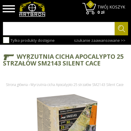
0
TWÓJ KOSZYK
0 zł
Tylko produkty dostępne
szukanie zaawansowane >>
WYRZUTNIA CICHA APOCALYPTO 25
STRZAŁÓW SM2143 SILENT CACE
Strona główna
›
Wyrzutnia cicha Apocalypto 25 strzałów SM2143 Silent Cace