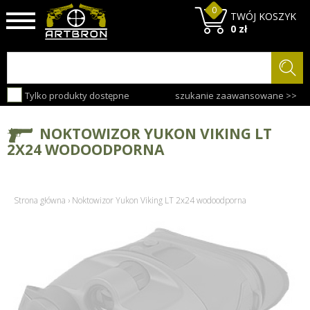
0
TWÓJ KOSZYK
0 zł
Tylko produkty dostępne
szukanie zaawansowane >>
NOKTOWIZOR YUKON VIKING LT
2X24 WODOODPORNA
Strona główna
›
Noktowizor Yukon Viking LT 2x24 wodoodporna