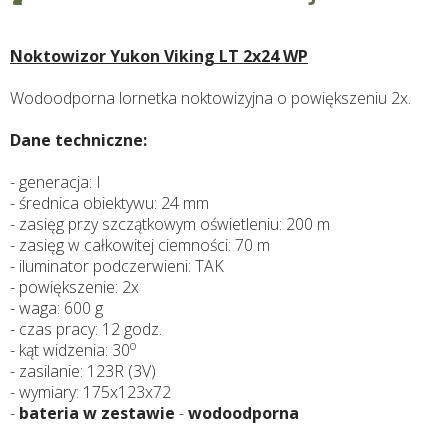
Noktowizor Yukon Viking LT 2x24 WP
Wodoodporna lornetka noktowizyjna o powiększeniu 2x.
Dane techniczne:
- generacja: I
- średnica obiektywu: 24 mm
- zasięg przy szczątkowym oświetleniu: 200 m
- zasięg w całkowitej ciemności: 70 m
- iluminator podczerwieni: TAK
- powiększenie: 2x
- waga: 600 g
- czas pracy: 12 godz.
o
- kąt widzenia: 30
- zasilanie: 123R (3V)
- wymiary: 175x123x72
-
bateria w zestawie
-
wodoodporna