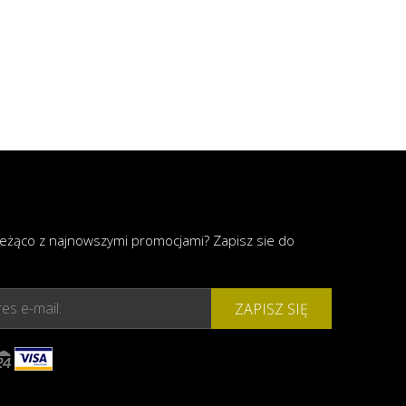
ieżąco z najnowszymi promocjami? Zapisz sie do
es e-mail:
ZAPISZ SIĘ