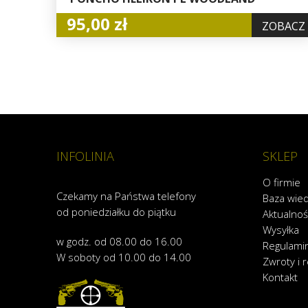
95,00 zł
ZOBACZ
INFOLINIA
SKLEP
O firmie
Czekamy na Państwa telefony
Baza wie
od poniedziałku do piątku
Aktualnoś
Wysyłka
w godz. od 08.00 do 16.00
Regulami
W soboty od 10.00 do 14.00
Zwroty i 
Kontakt