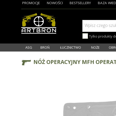
PROMOCJE
NOWOŚCI
BESTSELLERY
BAZA WIED
Wpisz czego szu
Tylko produkty 
ASG
BROŃ
ŁUCZNICTWO
NOŻE
OBR
NÓŻ OPERACYJNY MFH OPERA