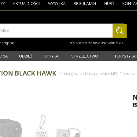
ZY
AKTUALNOŚCI
WYSYŁKA
REGULAMIN
HURT
KONTA
kasz:
dostępne
szukanie zaawansowane >>
ONA
ODZIEŻ
OPTYKA
STRZELECTWO
TURYSTYKA I
TION BLACK HAWK
Strona główna
›
Nóż operacyjny MFH Operation
N
B