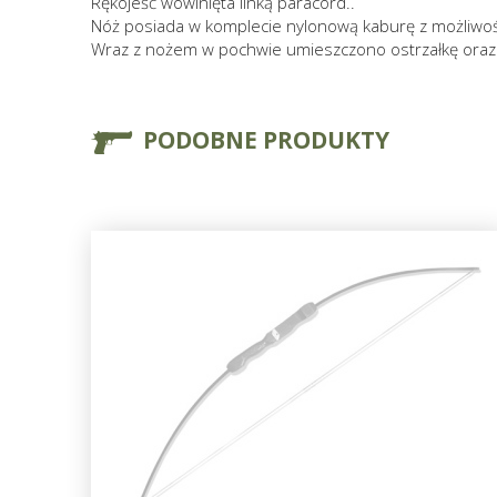
Rękojeść wowinięta linką paracord..
Nóż posiada w komplecie nylonową kaburę z możliwoś
Wraz z nożem w pochwie umieszczono ostrzałkę ora
PODOBNE PRODUKTY