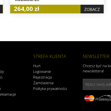
264,00 zł
ZOBACZ
STREFA KLIENTA
NEWSLETTER
Hurt
Chcesz być na b
newslettera!
dzy
Logowanie
ci
Rejestracja
Zamówienia
Wpisz swój adr
n
Polityka prywatności
reklamacje