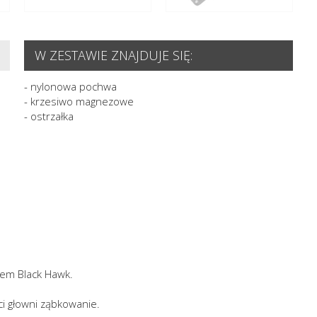
W ZESTAWIE ZNAJDUJE SIĘ:
- nylonowa pochwa
- krzesiwo magnezowe
- ostrzałka
zem Black Hawk.
ci głowni ząbkowanie.