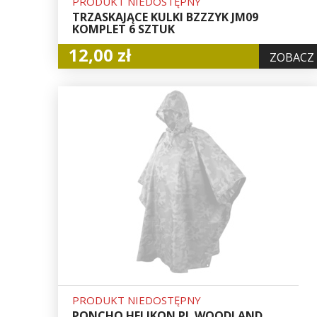
PRODUKT NIEDOSTĘPNY
TRZASKAJĄCE KULKI BZZZYK JM09
KOMPLET 6 SZTUK
12,00 zł
ZOBACZ
PRODUKT NIEDOSTĘPNY
PONCHO HELIKON PL WOODLAND