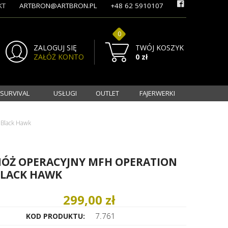
KT
ARTBRON@ARTBRON.PL
+48 62 5910107
0
ZALOGUJ SIĘ
TWÓJ KOSZYK
ZAŁÓŻ KONTO
0 zł
 SURVIVAL
USŁUGI
OUTLET
FAJERWERKI
 Black Hawk
ÓŻ OPERACYJNY MFH OPERATION
LACK HAWK
299,00 zł
7.761
KOD PRODUKTU: