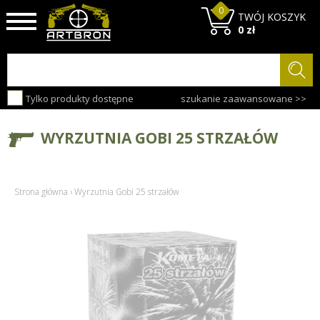
0
TWÓJ KOSZYK
0 zł
Tylko produkty dostępne
szukanie zaawansowane >>
WYRZUTNIA GOBI 25 STRZAŁÓW
Strona główna
›
Wyrzutnia Gobi 25 strzałów