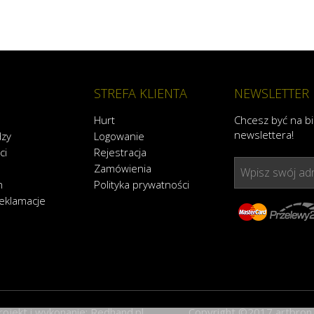
STREFA KLIENTA
NEWSLETTER
Hurt
Chcesz być na b
newslettera!
dzy
Logowanie
ci
Rejestracja
Zamówienia
Wpisz swój adr
n
Polityka prywatności
reklamacje
rojekt i wykonanie:
Redhand.pl
Copyright ©2017 artbron.