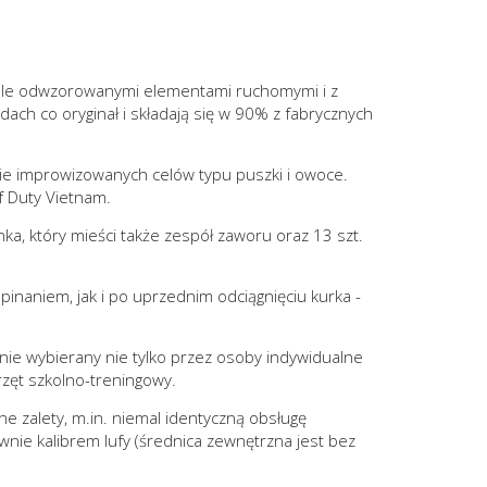
onale odwzorowanymi elementami ruchomymi i z
dach co oryginał i składają się w 90% z fabrycznych
nie improwizowanych celów typu puszki i owoce.
Of Duty Vietnam.
a, który mieści także zespół zaworu oraz 13 szt.
inaniem, jak i po uprzednim odciągnięciu kurka -
nie wybierany nie tylko przez osoby indywidualne
rzęt szkolno-treningowy.
e zalety, m.in. niemal identyczną obsługę
nie kalibrem lufy (średnica zewnętrzna jest bez