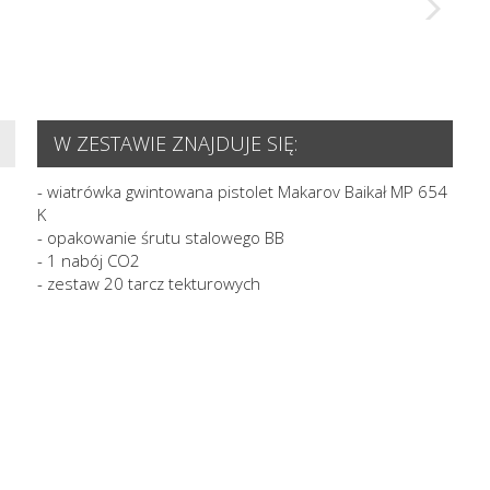
W ZESTAWIE ZNAJDUJE SIĘ:
- wiatrówka gwintowana pistolet Makarov Baikał MP 654
K
- opakowanie śrutu stalowego BB
- 1 nabój CO2
- zestaw 20 tarcz tekturowych