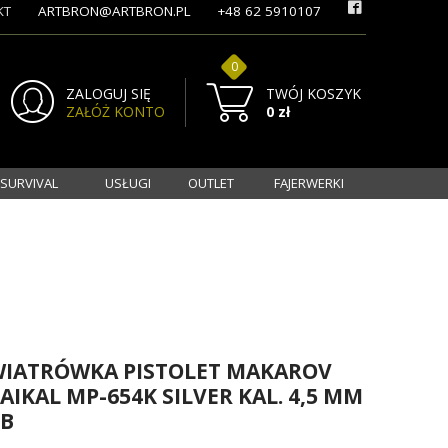
KT
ARTBRON@ARTBRON.PL
+48 62 5910107
0
ZALOGUJ SIĘ
TWÓJ KOSZYK
ZAŁÓŻ KONTO
0 zł
 SURVIVAL
USŁUGI
OUTLET
FAJERWERKI
IATRÓWKA PISTOLET MAKAROV
AIKAL MP-654K SILVER KAL. 4,5 MM
B