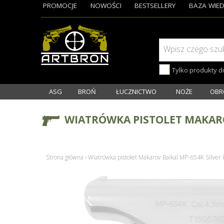
PROMOCJE
NOWOŚCI
BESTSELLERY
BAZA WIED
Wpisz czego szu
Tylko produkty 
ASG
BROŃ
ŁUCZNICTWO
NOŻE
OBR
WIATRÓWKA PISTOLET MAKAROV
Strona główna
›
Wiatrówka pistolet Makarov Baikal MP-654K Silver 