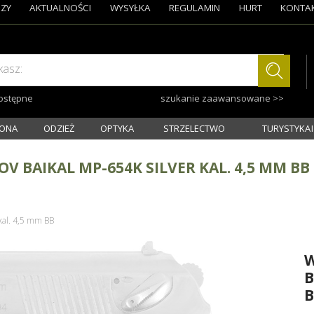
ZY
AKTUALNOŚCI
WYSYŁKA
REGULAMIN
HURT
KONTA
kasz:
dostępne
szukanie zaawansowane >>
ONA
ODZIEŻ
OPTYKA
STRZELECTWO
TURYSTYKA I
 BAIKAL MP-654K SILVER KAL. 4,5 MM BB
kal. 4,5 mm BB
W
B
B