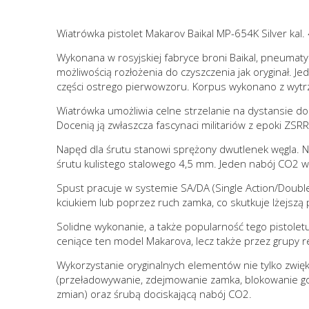
Wiatrówka pistolet Makarov Baikal MP-654K Silver kal
Wykonana w rosyjskiej fabryce broni Baikal, pneumat
możliwością rozłożenia do czyszczenia jak oryginał. Je
części ostrego pierwowzoru. Korpus wykonano z wytr
Wiatrówka umożliwia celne strzelanie na dystansie d
Docenią ją zwłaszcza fascynaci militariów z epoki ZSRR 
Napęd dla śrutu stanowi sprężony dwutlenek węgla. Na
śrutu kulistego stalowego 4,5 mm. Jeden nabój CO2 w
Spust pracuje w systemie SA/DA (Single Action/Double
kciukiem lub poprzez ruch zamka, co skutkuje lżejszą
Solidne wykonanie, a także popularność tego pistole
ceniące ten model Makarova, lecz także przez grupy r
Wykorzystanie oryginalnych elementów nie tylko zwięk
(przeładowywanie, zdejmowanie zamka, blokowanie go w
zmian) oraz śrubą dociskającą nabój CO2.