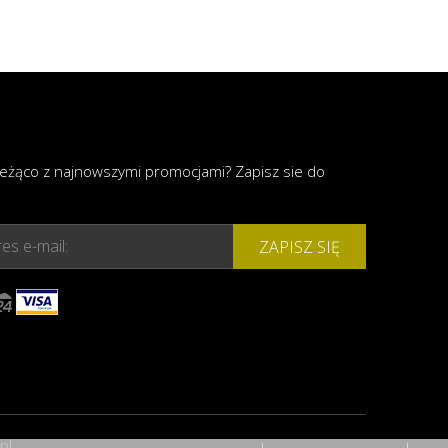
ieżąco z najnowszymi promocjami? Zapisz sie do
es e-mail:
ZAPISZ SIĘ
pl