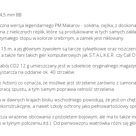
. 4,5 mm BB
yczna wersja legendarnego PM Makarov - solidna, ciężka, z dosk
dna z nielicznych replik, które są produkowane w tych samych zakła
zymałego stopu w kolorze srebrnym, a zamek jest niklowany.
o 15 m, a jej głównym żywiołem są tarcze sylwetkowe oraz niszcze
a także fani takich gier komputerowych jak S.T.A.L.K.E.R. czy Call 
bój CO2 12 g umieszczany jest w szkielecie oryginalnego magazynk
ystarcza na oddanie ok. 40 strzałów.
 Action) co oznacza, że możliwe jest strzelanie zarówno z samonap
 pracą spustu, a tym samym poprawia celność strzelania.
tu w dawnych krajach bloku wschodniego powodują, że jest on chęt
ekonstrukcyjne, a nawet szkoły ochrony jako pełnowartościowy sp
sza wrażenie obcowania z pistoletem bojowym, ale ma to także inn
 tylnym położeniu itd.). Od pierwowzoru wiatrówka różni się głów