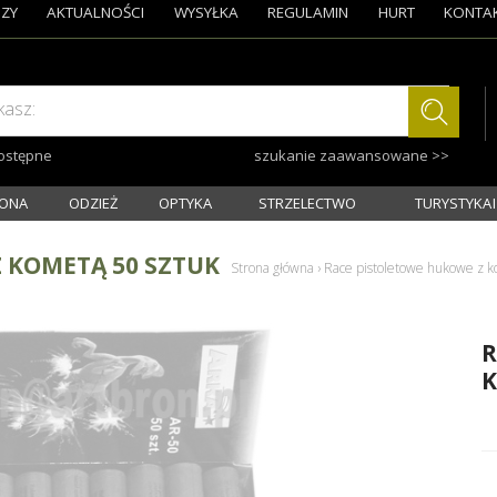
ZY
AKTUALNOŚCI
WYSYŁKA
REGULAMIN
HURT
KONTA
kasz:
dostępne
szukanie zaawansowane >>
ONA
ODZIEŻ
OPTYKA
STRZELECTWO
TURYSTYKA I
 KOMETĄ 50 SZTUK
Strona główna
›
Race pistoletowe hukowe z k
R
K