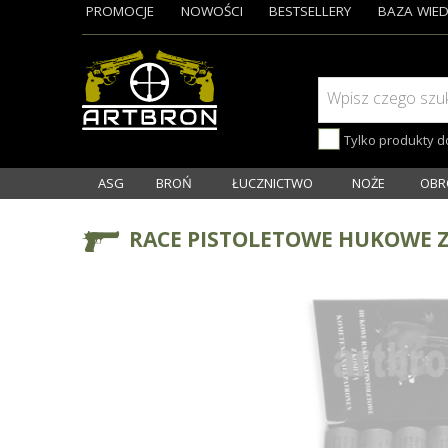
PROMOCJE
NOWOŚCI
BESTSELLERY
BAZA WIED
Wpisz czego szu
Tylko produkty 
ASG
BROŃ
ŁUCZNICTWO
NOŻE
OBR
RACE PISTOLETOWE HUKOWE Z