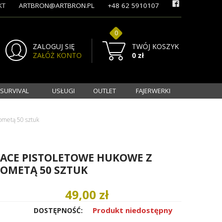
KT
ARTBRON@ARTBRON.PL
+48 62 5910107
0
ZALOGUJ SIĘ
TWÓJ KOSZYK
ZAŁÓŻ KONTO
0 zł
 SURVIVAL
USŁUGI
OUTLET
FAJERWERKI
ometą 50 sztuk
ACE PISTOLETOWE HUKOWE Z
OMETĄ 50 SZTUK
49,00 zł
Produkt niedostępny
DOSTĘPNOŚĆ: