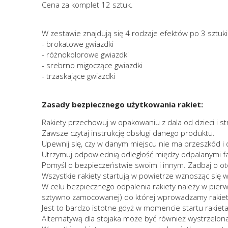
Cena za komplet 12 sztuk.
W zestawie znajdują się 4 rodzaje efektów po 3 sztuki 
- brokatowe gwiazdki
- różnokolorowe gwiazdki
- srebrno migoczące gwiazdki
- trzaskające gwiazdki
Zasady bezpiecznego użytkowania rakiet:
Rakiety przechowuj w opakowaniu z dala od dzieci i str
Zawsze czytaj instrukcję obsługi danego produktu.
Upewnij się, czy w danym miejscu nie ma przeszkód i 
Utrzymuj odpowiednią odległość między odpalanymi faj
Pomyśl o bezpieczeństwie swoim i innym. Zadbaj o oto
Wszystkie rakiety startują w powietrze wznosząc się wr
W celu bezpiecznego odpalenia rakiety należy w pierws
sztywno zamocowanej) do której wprowadzamy rakietę 
Jest to bardzo istotne gdyż w momencie startu rakiet
Alternatywą dla stojaka może być również wystrzelona