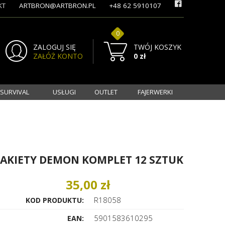
KT
ARTBRON@ARTBRON.PL
+48 62 5910107
0
ZALOGUJ SIĘ
TWÓJ KOSZYK
ZAŁÓŻ KONTO
0 zł
 SURVIVAL
USŁUGI
OUTLET
FAJERWERKI
AKIETY DEMON KOMPLET 12 SZTUK
35,00 zł
R18058
KOD PRODUKTU:
5901583610295
EAN: