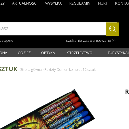
ZY
AKTUALNOŚCI
WYSYŁKA
REGULAMIN
HURT
KONTA
kasz:
dostępne
szukanie zaawansowane >>
ONA
ODZIEŻ
OPTYKA
STRZELECTWO
TURYSTYKA I
SZTUK
Strona główna
›
Rakiety Demon komplet 12 sztuk
R