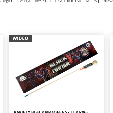
rznego na otwartym powietrzu i nie wolno ich stosować w pomiesz
WIDEO
RAKIETY BLACK MAMBA 6 SZTUK R06-