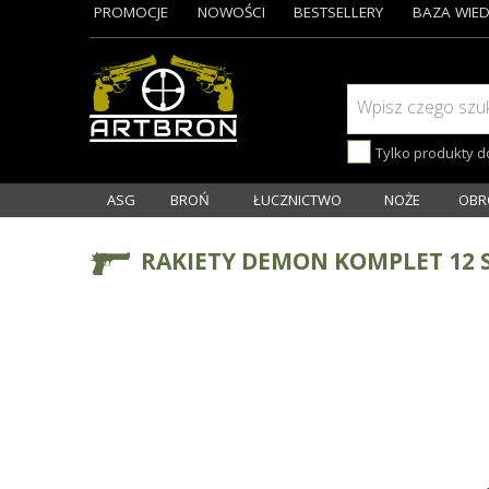
PROMOCJE
NOWOŚCI
BESTSELLERY
BAZA WIED
Wpisz czego szu
Tylko produkty 
ASG
BROŃ
ŁUCZNICTWO
NOŻE
OBR
RAKIETY DEMON KOMPLET 12 