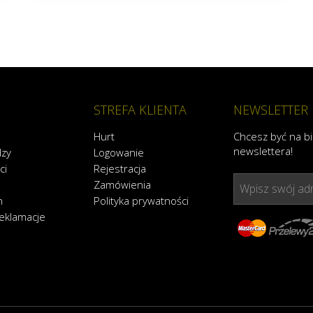
STREFA KLIENTA
NEWSLETTER
Hurt
Chcesz być na b
newslettera!
dzy
Logowanie
ci
Rejestracja
Zamówienia
Wpisz swój adr
n
Polityka prywatności
reklamacje