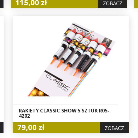
115,00 zł
ZOBACZ
RAKIETY CLASSIC SHOW 5 SZTUK R05-
4202
79,00 zł
ZOBACZ