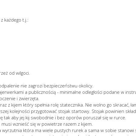
z każdego t.j.:
zeż od wilgoci.
odpalenie nie zagrozi bezpieczeństwu okolicy.
erwerkami a publicznością - minimalne odległości podane w instru
czenie i zwierzęta.
az z kijem który spełnia rolę statecznika. Nie wolno go skracać, ł
zej kolejności przygotować stojak startowy. Stojak powinien składa
tak aby jej kij swobodnie i bez oporów poruszał się w rurce.
a musi wznieść się w powietrze razem z kijem.
 wyrzutnia która ma wiele pustych rurek a sama w sobie stanowi s