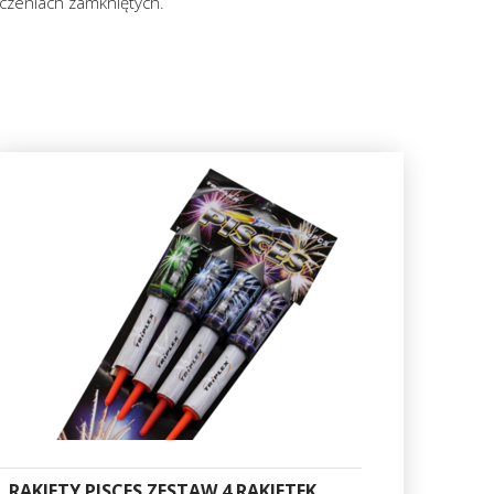
czeniach zamkniętych.
RAKIETY PISCES ZESTAW 4 RAKIETEK