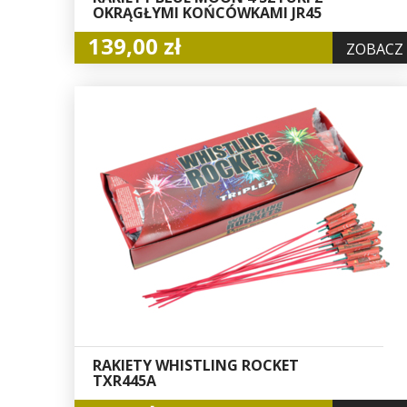
OKRĄGŁYMI KOŃCÓWKAMI JR45
139,00 zł
ZOBACZ
RAKIETY WHISTLING ROCKET
TXR445A