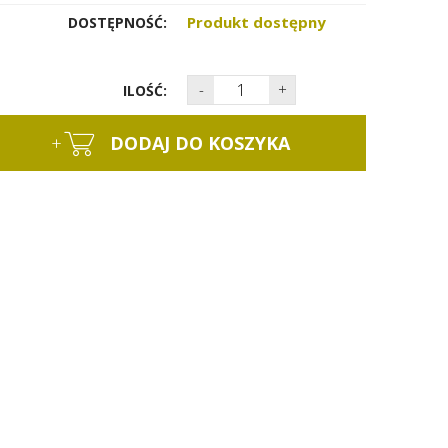
Produkt dostępny
DOSTĘPNOŚĆ:
-
+
ILOŚĆ:
+
DODAJ DO KOSZYKA