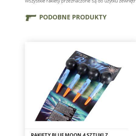
Wszystkie rakiety przeznaczone są do użytku zewnęt
PODOBNE PRODUKTY
RAKIETY BLUE MOON 4 SZTUKI Z