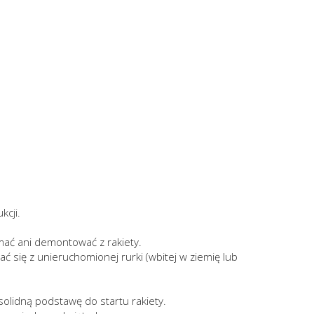
kcji.
amać ani demontować z rakiety.
ć się z unieruchomionej rurki (wbitej w ziemię lub
olidną podstawę do startu rakiety.