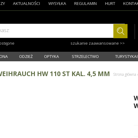
ZY
AKTUALNOŚCI
WYSYŁKA
REGULAMIN
HURT
KONTA
kasz:
dostępne
szukanie zaawansowane >>
ONA
ODZIEŻ
OPTYKA
STRZELECTWO
TURYSTYKA I
EIHRAUCH HW 110 ST KAL. 4,5 MM
Strona główna
›
W
W