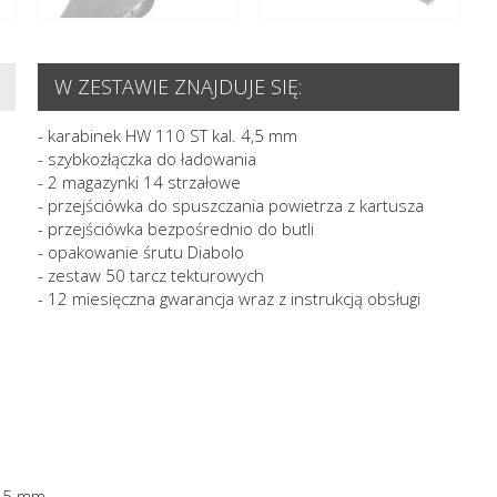
W ZESTAWIE ZNAJDUJE SIĘ:
- karabinek HW 110 ST kal. 4,5 mm
- szybkozłączka do ładowania
- 2 magazynki 14 strzałowe
- przejściówka do spuszczania powietrza z kartusza
- przejściówka bezpośrednio do butli
- opakowanie śrutu Diabolo
- zestaw 50 tarcz tekturowych
- 12 miesięczna gwarancja wraz z instrukcją obsługi
4,5 mm