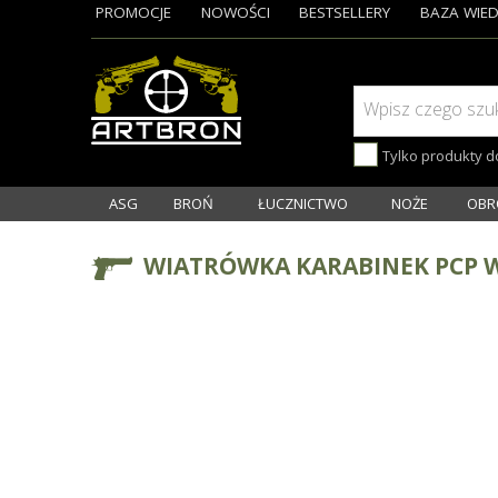
PROMOCJE
NOWOŚCI
BESTSELLERY
BAZA WIED
Wpisz czego szu
Tylko produkty 
ASG
BROŃ
ŁUCZNICTWO
NOŻE
OBR
WIATRÓWKA KARABINEK PCP W