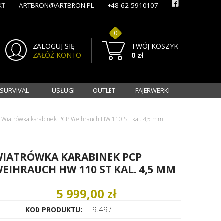
KT
ARTBRON@ARTBRON.PL
+48 62 5910107
0
ZALOGUJ SIĘ
TWÓJ KOSZYK
ZAŁÓŻ KONTO
0 zł
 SURVIVAL
USŁUGI
OUTLET
FAJERWERKI
Wiatrówka karabinek PCP Weihrauch HW 110 ST kal. 4,5 mm
IATRÓWKA KARABINEK PCP
EIHRAUCH HW 110 ST KAL. 4,5 MM
5 999,00 zł
9.497
KOD PRODUKTU: