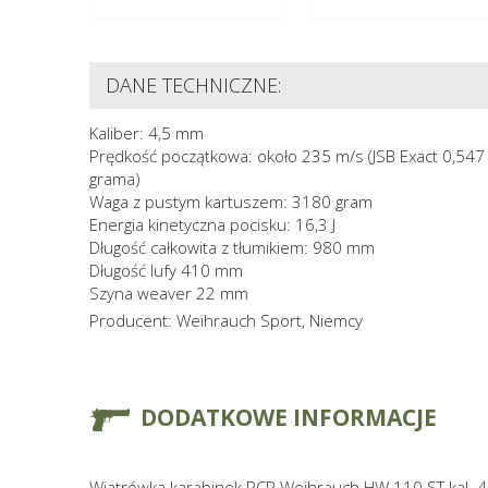
DANE TECHNICZNE:
Kaliber: 4,5 mm
Prędkość początkowa: około 235 m/s (JSB Exact 0,547
grama)
Waga z pustym kartuszem: 3180 gram
Energia kinetyczna pocisku: 16,3 J
Długość całkowita z tłumikiem: 980 mm
Długość lufy 410 mm
Szyna weaver 22 mm
Producent: Weihrauch Sport, Niemcy
DODATKOWE INFORMACJE
Wiatrówka karabinek PCP Weihrauch HW 110 ST kal. 