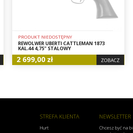
PRODUKT NIEDOSTĘPNY
REWOLWER UBERTI CATTLEMAN 1873
KAL.44 4,75" STALOWY
2 699,00 zł
ZOBACZ
STREFA KLIENTA
NEWSLETTER
Hurt
Chcesz być na b