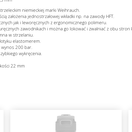
trzeleckim niemieckiej marki Weihrauch.
cią założenia jednostrzałowej wkładki np. na zawody HFT.
nych jak i leworęcznych z ergonomicznego polimeru.
ęcznych zawodnikach i można go lokować i zwalniać z obu stron 
emna w strzelaniu.
 dotyku elastomerem.
a wynos 200 bar.
szybkiego wykręcenia.
okości 22 mm