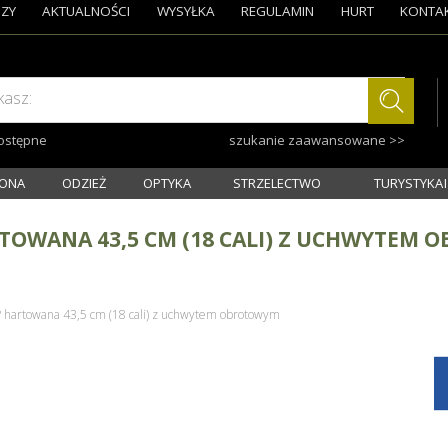
ZY
AKTUALNOŚCI
WYSYŁKA
REGULAMIN
HURT
KONTA
kasz:
dostępne
szukanie zaawansowane >>
ONA
ODZIEŻ
OPTYKA
STRZELECTWO
TURYSTYKA I
TOWANA 43,5 CM (18 CALI) Z UCHWYTEM
 hartowana 43,5 cm (18 cali) z uchwytem obrotowym