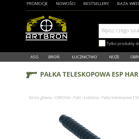
PROMOCJE
NOWOŚCI
BESTSELLERY
BAZA WIED
Wpisz czego szu
Tylko produkty 
ASG
BROŃ
ŁUCZNICTWO
NOŻE
OBR
PAŁKA TELESKOPOWA ESP HAR
Strona główna
›
OBRONA
›
Pałki i kubotany
›
Pałka teleskopowa ESP