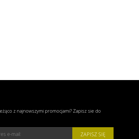
ieżąco z najnowszymi promocjami? Zapisz sie do
es e-mail:
ZAPISZ SIĘ