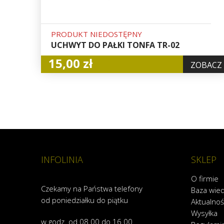
PRODUKT NIEDOSTĘPNY
UCHWYT DO PAŁKI TONFA TR-02
15,00 zł
ZOBACZ
INFOLINIA
SKLEP
O firmie
Czekamy na Państwa telefony
Baza wie
od poniedziałku do piątku
Aktualnoś
Wysyłka
w godz. od 08.00 do 16.00