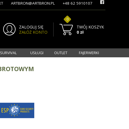
KT
ARTBRON@ARTBRON.PL
+48 62 5910107
0
ZALOGUJ SIĘ
TWÓJ KOSZYK
ZAŁÓŻ KONTO
0 zł
 SURVIVAL
USŁUGI
OUTLET
FAJERWERKI
 OBROTOWYM