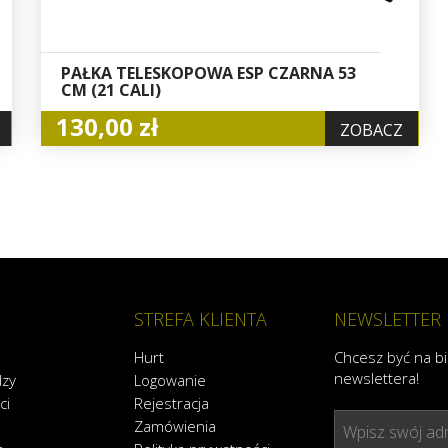
PAŁKA TELESKOPOWA ESP CZARNA 53
CM (21 CALI)
130,00 zł
ZOBACZ
STREFA KLIENTA
NEWSLETTER
Hurt
Chcesz być na b
newslettera!
dzy
Logowanie
ci
Rejestracja
Zamówienia
Wpisz swój adr