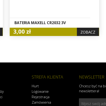
BATERIA MAXELL CR2032 3V
3,00 zł
ZOBACZ
STREFA KLIENTA
NEWSLETTER
Hurt
Chcesz być na b
newslettera!
dzy
Logowanie
ci
Rejestracja
Zamówienia
Wpisz swój adr