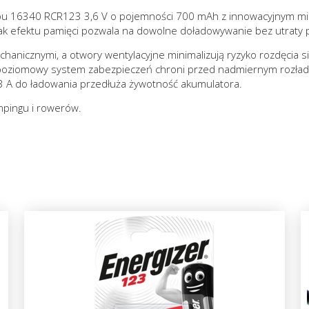
pu 16340 RCR123 3,6 V o pojemności 700 mAh z innowacyjnym mic
rak efektu pamięci pozwala na dowolne doładowywanie bez utraty 
anicznymi, a otwory wentylacyjne minimalizują ryzyko rozdęcia 
opoziomowy system zabezpieczeń chroni przed nadmiernym rozła
3 A do ładowania przedłuża żywotność akumulatora.
mpingu i rowerów.