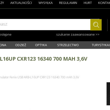
ZY
AKTUALNOŚCI
WYSYŁKA
REGULAMIN
HURT
KONTA
kasz:
dostępne
szukanie zaawansowane >>
ONA
ODZIEŻ
OPTYKA
STRZELECTWO
TURYSTYKA I
16UP CXR123 16340 700 MAH 3,6V
ulator Fenix USB ARB-L16UP CXR123 16340 700 mAh 3,6V