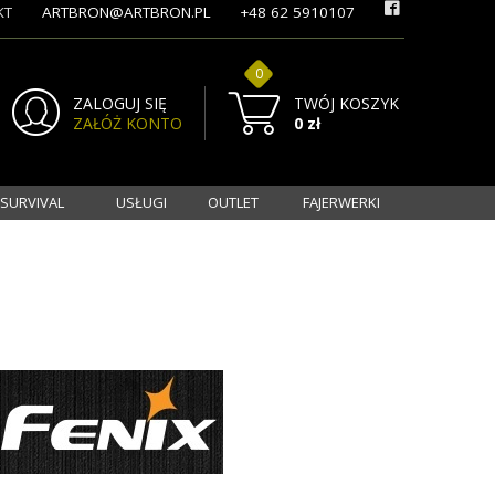
KT
ARTBRON@ARTBRON.PL
+48 62 5910107
0
ZALOGUJ SIĘ
TWÓJ KOSZYK
ZAŁÓŻ KONTO
0 zł
 SURVIVAL
USŁUGI
OUTLET
FAJERWERKI