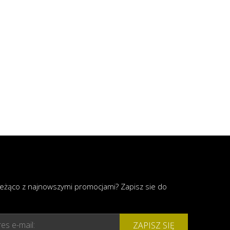
ieżąco z najnowszymi promocjami? Zapisz sie do
es e-mail:
ZAPISZ SIĘ