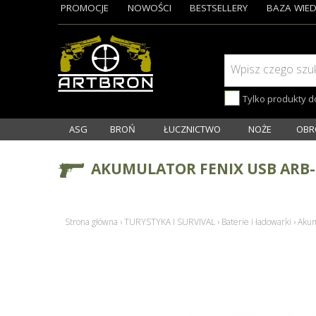
PROMOCJE
NOWOŚCI
BESTSELLERY
BAZA WIED
Wpisz czego szu
Tylko produkty 
ASG
BROŃ
ŁUCZNICTWO
NOŻE
OBR
AKUMULATOR FENIX USB ARB-L
Strona główna
›
TURYSTYKA I SURVIVAL
›
Baterie i ładowarki
›
Akum