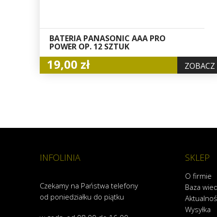
BATERIA PANASONIC AAA PRO
POWER OP. 12 SZTUK
19,00 zł
ZOBACZ
INFOLINIA
SKLEP
O firmie
Czekamy na Państwa telefony
Baza wie
od poniedziałku do piątku
Aktualnoś
Wysyłka