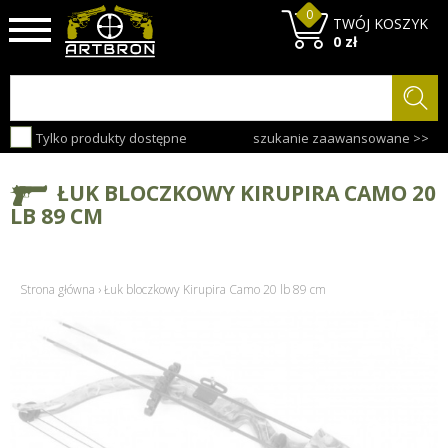
0
TWÓJ KOSZYK
0 zł
Tylko produkty dostępne
szukanie zaawansowane >>
ŁUK BLOCZKOWY KIRUPIRA CAMO 20
LB 89 CM
Strona główna
›
Łuk bloczkowy Kirupira Camo 20 lb 89 cm