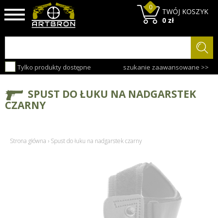
0
TWÓJ KOSZYK
0 zł
Tylko produkty dostępne
szukanie zaawansowane >>
SPUST DO ŁUKU NA NADGARSTEK
CZARNY
Strona główna
›
Spust do łuku na nadgarstek czarny