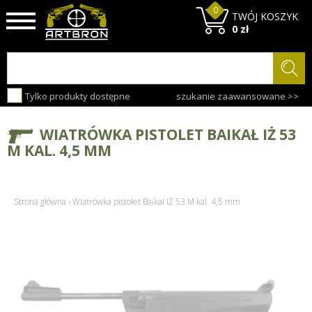
0
TWÓJ KOSZYK
0 zł
Tylko produkty dostępne
szukanie zaawansowane >>
WIATRÓWKA PISTOLET BAIKAŁ IŻ 53
M KAL. 4,5 MM
Strona główna
›
Wiatrówka pistolet Baikał IŻ 53 M kal. 4,5 mm