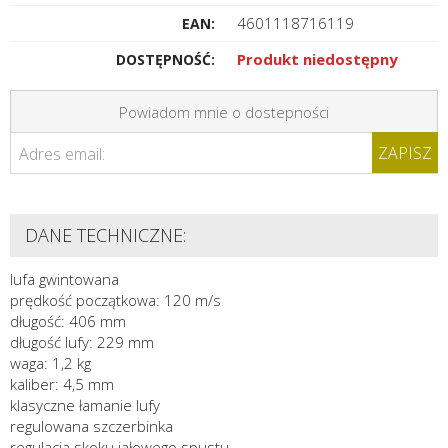
4601118716119
EAN:
Produkt niedostępny
DOSTĘPNOŚĆ:
Powiadom mnie o dostepności
ZAPISZ
Adres email:
DANE TECHNICZNE:
lufa gwintowana
prędkość początkowa: 120 m/s
długość: 406 mm
długość lufy: 229 mm
waga: 1,2 kg
kaliber: 4,5 mm
klasyczne łamanie lufy
regulowana szczerbinka
regulacja skoku jałowego spustu