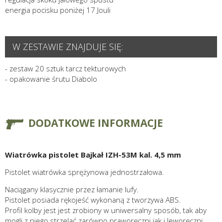
energia pocisku poniżej 17 Jouli
W ZESTAWIE ZNAJDUJE SIĘ:
- zestaw 20 sztuk tarcz tekturowych
- opakowanie śrutu Diabolo
DODATKOWE INFORMACJE
Wiatrówka pistolet Bajkał IZH-53M kal. 4,5 mm
Pistolet wiatrówka sprężynowa jednostrzałowa.
Naciągany klasycznie przez łamanie lufy.
Pistolet posiada rękojeść wykonaną z tworzywa ABS.
Profil kolby jest jest zrobiony w uniwersalny sposób, tak aby
mogli z niego strzelać zarówno praworęczni jak i leworęczni.