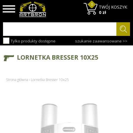
0
TWÓJ KOSZYK
0 zł
Tylko produkty dostępne
szukanie zaawansowane >>
LORNETKA BRESSER 10X25
Strona główna
›
Lornetka Bresser 10x25