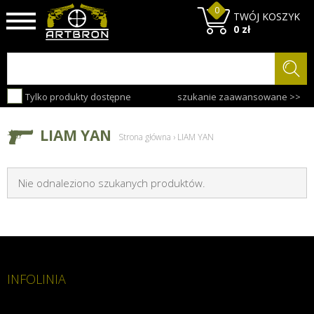
0
TWÓJ KOSZYK
0 zł
Tylko produkty dostępne
szukanie zaawansowane >>
LIAM YAN
Strona główna
›
LIAM YAN
Nie odnaleziono szukanych produktów.
INFOLINIA