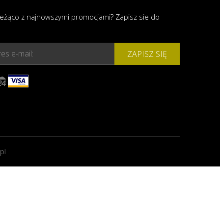
ieżąco z najnowszymi promocjami? Zapisz sie do
es e-mail:
ZAPISZ SIĘ
pl