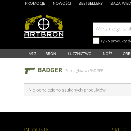
PROMOCJE
NOWOŚCI
BESTSELLERY
BAZA WIED
Wpisz czego szu
Tylko produkty 
ASG
BROŃ
ŁUCZNICTWO
NOŻE
OBR
BADGER
Strona główna
›
BADGER
Nie odnaleziono szukanych produktów.
INFOLINIA
SKLEP