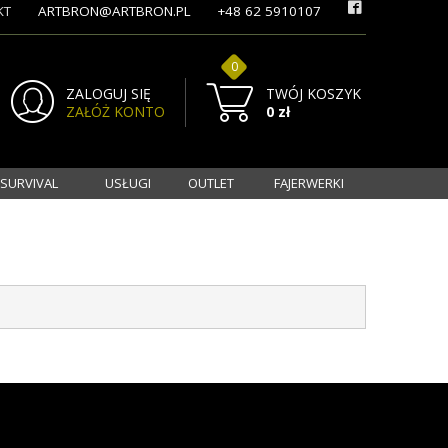
KT
ARTBRON@ARTBRON.PL
+48 62 5910107
0
ZALOGUJ SIĘ
TWÓJ KOSZYK
ZAŁÓŻ KONTO
0 zł
 SURVIVAL
USŁUGI
OUTLET
FAJERWERKI