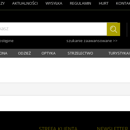
ZY
AKTUALNOŚCI
WYSYŁKA
REGULAMIN
HURT
KONTA
kasz:
dostępne
szukanie zaawansowane >>
ONA
ODZIEŻ
OPTYKA
STRZELECTWO
TURYSTYKA I
STREFA KLIENTA
NEWSLETTER