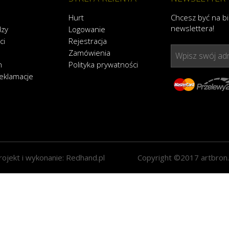
Hurt
Chcesz być na b
newslettera!
dzy
Logowanie
ci
Rejestracja
Zamówienia
Wpisz swój adr
n
Polityka prywatności
reklamacje
rojekt i wykonanie:
Redhand.pl
Copyright ©2017 artbron.