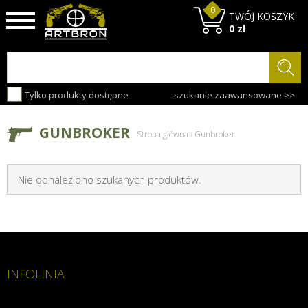
0
TWÓJ KOSZYK
0 zł
Tylko produkty dostępne
szukanie zaawansowane >>
GUNBROKER
Strona główna
›
Gunbroker
Nie odnaleziono szukanych produktów.
INFOLINIA