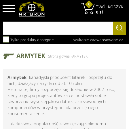
0
TWÓJ KOSZYK
0 zł
Tylko produkty dostępne
szukanie zaawansowane >>
ARMYTEK
Strona główna
›
ARMYTEK
Armytek
- kanadyjski producent latarek i osprzętu do
nich, działający na rynku od 2010 roku.
Historia tej firmy rozpoczęła się dokładnie w 2007 roku,
kiedy to grupa projektantów za cel postawiła sobie
stworzenie wysokiej jakości latarki z niezawodnych
komponentów w przystępnej dla przeciętnego
konsumenta cenie.
Latarki swoją popularność zawdzięczają solidnemu