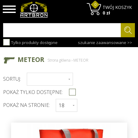
0
TWÓJ KOSZYK
0 zł
Tylko produkty dostępne
szukanie zaawansowane >>
METEOR
Strona główna
›
METEOR
SORTUJ:
POKAŻ TYLKO DOSTĘPNE:
POKAŻ NA STRONIE: