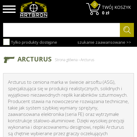
0
TWÓJ KOSZYK
0 zł
Tylko produkty dostępne
szukanie zaawansowane >>
ARCTURUS
Strona główna
›
Arcturus
Arcturus to ceniona marka w świecie airsoftu (ASG),
specjalizująca się w produkcji realistycznych, solidnych i
wyjątkowo niezawodnych replik karabinków szturmowych.
Producent stawia na nowoczesne rozwiązania techniczne,
takie jak system szybkiej wymiany sprężyny,
zaawansowana elektronika (seria FE) oraz wytrzymałe
konstrukcje stalowo-aluminiowe. Dzięki wysokiej precyzji
wykonania i dopracowanemu designowi, repliki Arcturus
są chętnie wybierane przez graczy oczekujących