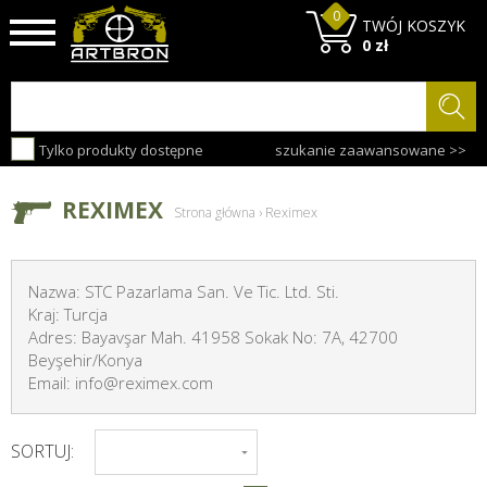
0
TWÓJ KOSZYK
0 zł
Tylko produkty dostępne
szukanie zaawansowane >>
REXIMEX
Strona główna
›
Reximex
Nazwa: STC Pazarlama San. Ve Tic. Ltd. Sti.
Kraj: Turcja
Adres: Bayavşar Mah. 41958 Sokak No: 7A, 42700
Beyşehir/Konya
Email: info@reximex.com
SORTUJ: