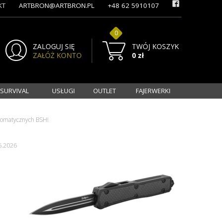
KT
ARTBRON@ARTBRON.PL
+48 62 5910107
0
ZALOGUJ SIĘ
TWÓJ KOSZYK
ZAŁÓŻ KONTO
0 zł
 SURVIVAL
USŁUGI
OUTLET
FAJERWERKI
omatycznych BSH!
6.2026