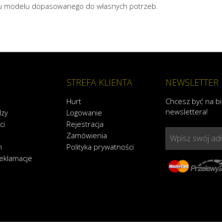
oru modelu dopasowanego do własnych potrzeb.
STREFA KLIENTA
NEWSLETTER
Hurt
Chcesz być na b
newslettera!
dzy
Logowanie
ci
Rejestracja
Zamówienia
Wpisz swój adr
n
Polityka prywatności
reklamacje