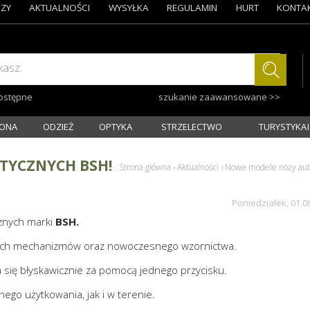
ZY
AKTUALNOŚCI
WYSYŁKA
REGULAMIN
HURT
KONTA
kasz:
dostępne
szukanie zaawansowane >>
ONA
ODZIEŻ
OPTYKA
STRZELECTWO
TURYSTYKA I
TYCZNYCH BSH!
Strona główna
›
Aktualności
›
Nowe modele noży aut
Poniedziałek, 01.0
znych marki
BSH.
dnych mechanizmów oraz nowoczesnego wzornictwa.
się błyskawicznie za pomocą jednego przycisku.
go użytkowania, jak i w terenie.