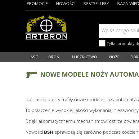
PROMOCJE
NOWOŚCI
BESTSELLERY
BAZA WIED
Wpisz czego szu
Tylko produkty 
ASG
BROŃ
ŁUCZNICTWO
NOŻE
OBR
NOWE MODELE NOŻY AUTOMA
Do naszej oferty trafiły nowe modele noży automatyc
To połączenie wysokiej jakości wykonania, niezawo
Dzięki automatycznemu mechanizmowi ostrze otwiera 
Nowości
BSH
sprawdzą się zarówno podczas codzienne