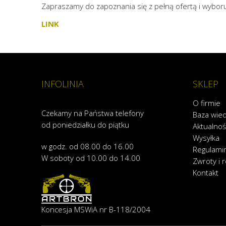
Zapraszamy do zapoznania się z pełną ofertą i wyb
LINK
INFOLINIA
SKLEP
O firmie
Czekamy na Państwa telefony
Baza wie
od poniedziałku do piątku
Aktualnoś
Wysyłka
w godz. od 08.00 do 16.00
Regulami
W soboty od 10.00 do 14.00
Zwroty i 
Kontakt
Koncesja MSWiA nr B-118/2004