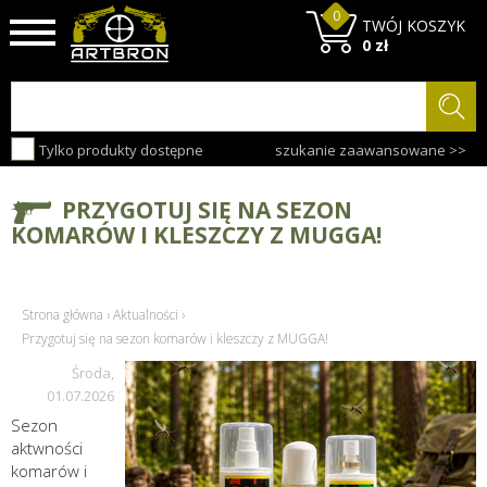
0
TWÓJ KOSZYK
0 zł
Tylko produkty dostępne
szukanie zaawansowane >>
PRZYGOTUJ SIĘ NA SEZON
KOMARÓW I KLESZCZY Z MUGGA!
Strona główna
›
Aktualności
›
Przygotuj się na sezon komarów i kleszczy z MUGGA!
Środa,
01.07.2026
Sezon
aktwności
komarów i