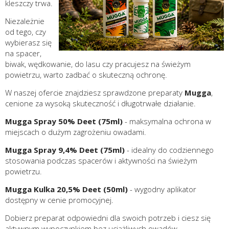
kleszczy trwa.
Niezależnie
od tego, czy
wybierasz się
na spacer,
biwak, wędkowanie, do lasu czy pracujesz na świeżym
powietrzu, warto zadbać o skuteczną ochronę.
W naszej ofercie znajdziesz sprawdzone preparaty
Mugga
,
cenione za wysoką skuteczność i długotrwałe działanie.
Mugga Spray 50% Deet (75ml)
- maksymalna ochrona w
miejscach o dużym zagrożeniu owadami.
Mugga Spray 9,4% Deet (75ml)
- idealny do codziennego
stosowania podczas spacerów i aktywności na świeżym
powietrzu.
Mugga Kulka 20,5% Deet (50ml)
- wygodny aplikator
dostępny w cenie promocyjnej.
Dobierz preparat odpowiedni dla swoich potrzeb i ciesz się
aktywnym wypoczynkiem bez uciążliwych owadów.