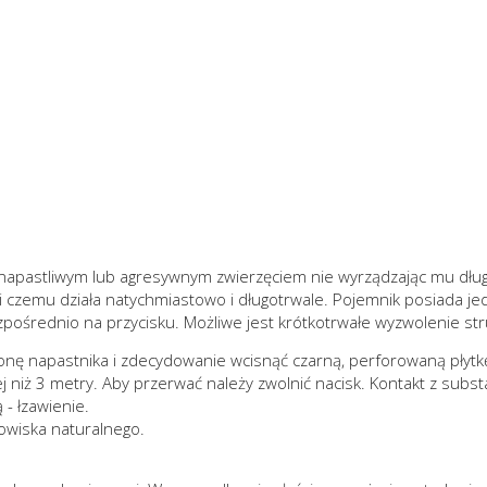
 napastliwym lub agresywnym zwierzęciem nie wyrządzając mu dłu
ęki czemu działa natychmiastowo i długotrwale. Pojemnik posiada j
zpośrednio na przycisku. Możliwe jest krótkotrwałe wyzwolenie st
nę napastnika i zdecydowanie wcisnąć czarną, perforowaną płytkę o
j niż 3 metry. Aby przerwać należy zwolnić nacisk. Kontakt z subst
- łzawienie.
owiska naturalnego.