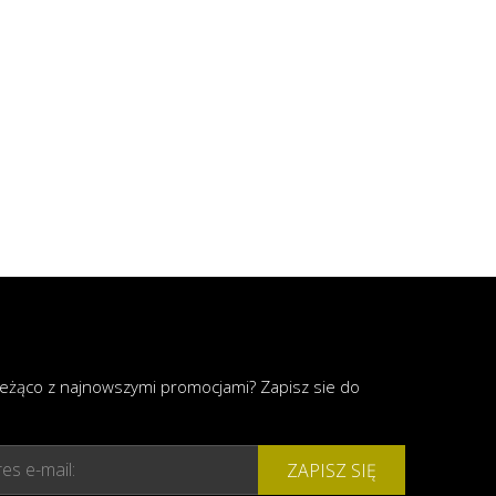
ieżąco z najnowszymi promocjami? Zapisz sie do
es e-mail:
ZAPISZ SIĘ