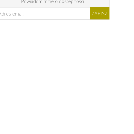
Powiadom mnie o dostepności
ZAPISZ
Adres email: