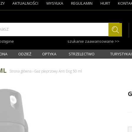
ZY
AKTUALNOŚCI
WYSYŁKA
REGULAMIN
HURT
KONTA
kasz:
dostępne
szukanie zaawansowane >>
ONA
ODZIEŻ
OPTYKA
STRZELECTWO
TURYSTYKA I
ML
Strona główna
›
Gaz pieprzowy Anti Dog 50 ml
G