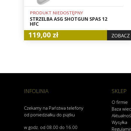
PRODUKT NIEDOSTĘPNY
STRZELBA ASG SHOTGUN SPAS 12
HFC
119,00 zł
ZOBACZ
INFOLINIA
SKLEP
O firmie
Czekamy na Państwa telefony
Baza wie
od poniedziałku do piątku
Aktualnoś
Wysyłka
w godz. od 08.00 do 16.00
Regulami