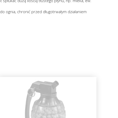
płukać dużą ilością tłustego płynu, np. mleka, ew.
 do ognia, chronić przed długotrwałym działaniem