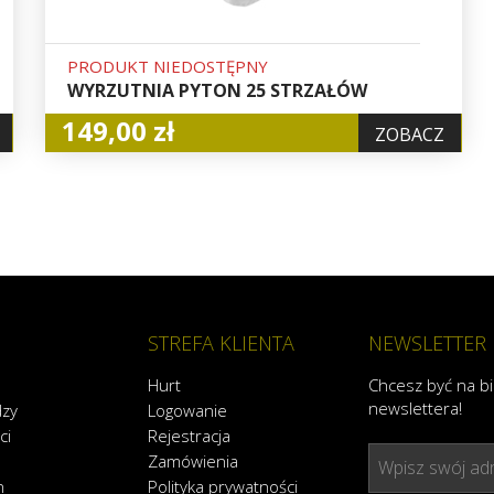
PRODUKT NIEDOSTĘPNY
WYRZUTNIA PYTON 25 STRZAŁÓW
149,00 zł
ZOBACZ
STREFA KLIENTA
NEWSLETTER
Hurt
Chcesz być na b
newslettera!
dzy
Logowanie
ci
Rejestracja
Zamówienia
Wpisz swój adr
n
Polityka prywatności