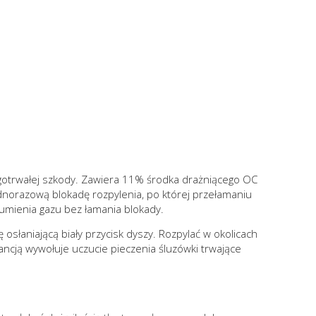
gotrwałej szkody. Zawiera 11% środka drażniącego OC
ednorazową blokadę rozpylenia, po której przełamaniu
rumienia gazu bez łamania blokady.
słaniającą biały przycisk dyszy. Rozpylać w okolicach
ancją wywołuje uczucie pieczenia śluzówki trwające