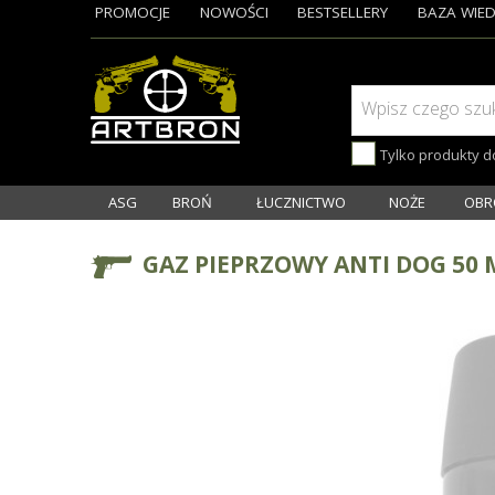
PROMOCJE
NOWOŚCI
BESTSELLERY
BAZA WIED
Wpisz czego szu
Tylko produkty 
ASG
BROŃ
ŁUCZNICTWO
NOŻE
OBR
GAZ PIEPRZOWY ANTI DOG 50 