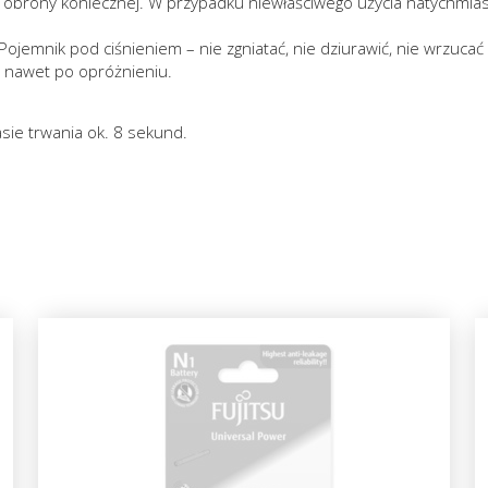
obrony koniecznej. W przypadku niewłaściwego użycia natychmiast s
ojemnik pod ciśnieniem – nie zgniatać, nie dziurawić, nie wrzucać
. nawet po opróżnieniu.
sie trwania ok. 8 sekund.