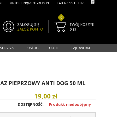
KT
ARTBRON@ARTBRON.PL
+48 62 5910107
0
ZALOGUJ SIĘ
TWÓJ KOSZYK
ZAŁÓŻ KONTO
0 zł
 SURVIVAL
USŁUGI
OUTLET
FAJERWERKI
AZ PIEPRZOWY ANTI DOG 50 ML
19,00 zł
Produkt niedostępny
DOSTĘPNOŚĆ: