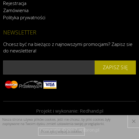
Rejestracja
Zamówienia
Polityka prywatności
NEWSLETTER
Chcesz być na bieżąco z najnowszymi promocjami? Zapisz sie
do newslettera!
ZAPISZ SIĘ
Projekt i wykonanie:
Redhand.pl
×
Nasza strona używa plików cookies. Jeśli nie chcesz, by pliki cookies były
zapisywane na Twoim dysku zmień ustawienia swojej przeglądarki.
Copyright ©2017 artbron.pl
Przeczytaj więcej o cookies