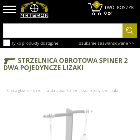
0
TWÓJ KOSZYK
0 zł
Tylko produkty dostępne
szukanie zaawansowane >>
STRZELNICA OBROTOWA SPINER 2
DWA POJEDYNCZE LIZAKI
Strona główna
›
Strzelnica obrotowa Spiner 2 dwa pojedyncze lizaki