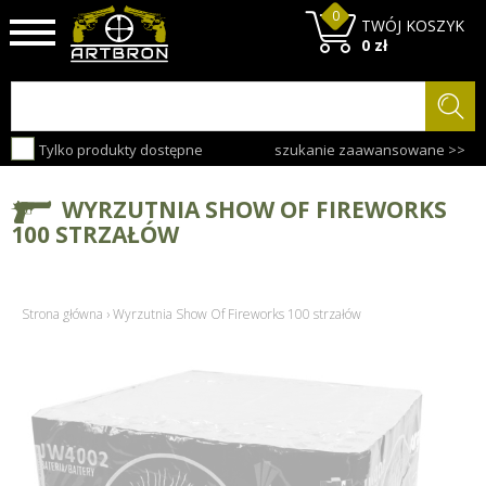
0
TWÓJ KOSZYK
0 zł
Tylko produkty dostępne
szukanie zaawansowane >>
WYRZUTNIA SHOW OF FIREWORKS
100 STRZAŁÓW
Strona główna
›
Wyrzutnia Show Of Fireworks 100 strzałów