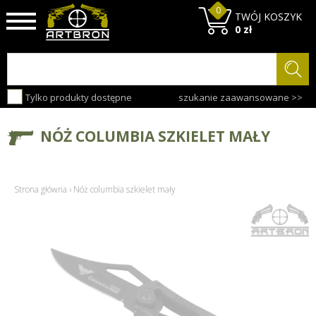
0
TWÓJ KOSZYK
0 zł
Tylko produkty dostępne
szukanie zaawansowane >>
NÓŻ COLUMBIA SZKIELET MAŁY
Strona główna
›
Nóż columbia szkielet mały