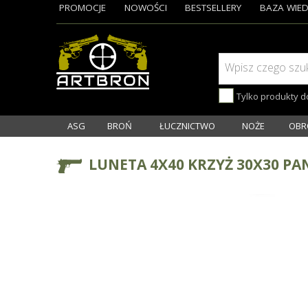
PROMOCJE
NOWOŚCI
BESTSELLERY
BAZA WIED
Wpisz czego szu
Tylko produkty 
ASG
BROŃ
ŁUCZNICTWO
NOŻE
OBR
LUNETA 4X40 KRZYŻ 30X30 P