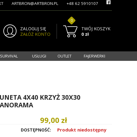
KT
ARTBRON@ARTBRON.PL
+48 62 5910107
0
ZALOGUJ SIĘ
TWÓJ KOSZYK
ZAŁÓŻ KONTO
0 zł
 SURVIVAL
USŁUGI
OUTLET
FAJERWERKI
UNETA 4X40 KRZYŻ 30X30
PANORAMA
99,00 zł
Produkt niedostępny
DOSTĘPNOŚĆ: