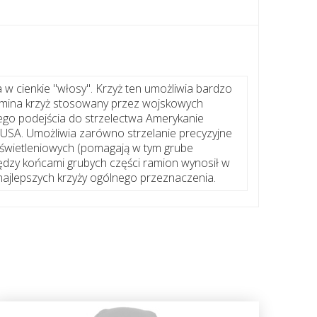
 w cienkie "włosy". Krzyż ten umożliwia bardzo
pomina krzyż stosowany przez wojskowych
nego podejścia do strzelectwa Amerykanie
 w USA. Umożliwia zarówno strzelanie precyzyjne
 oświetleniowych (pomagają w tym grube
iędzy końcami grubych części ramion wynosił w
z najlepszych krzyży ogólnego przeznaczenia.