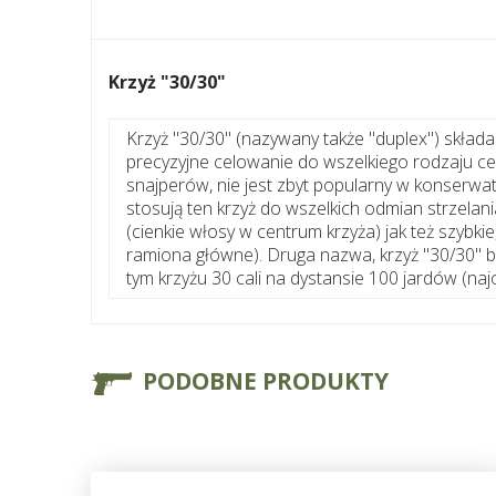
Krzyż "30/30"
Krzyż "30/30" (nazywany także "duplex") składa
precyzyjne celowanie do wszelkiego rodzaju ce
snajperów, nie jest zbyt popularny w konserwa
stosują ten krzyż do wszelkich odmian strzelan
(cienkie włosy w centrum krzyża) jak też szyb
ramiona główne). Druga nazwa, krzyż "30/30" bi
tym krzyżu 30 cali na dystansie 100 jardów (naj
PODOBNE PRODUKTY