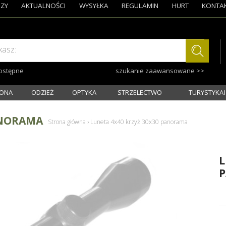
ZY
AKTUALNOŚCI
WYSYŁKA
REGULAMIN
HURT
KONTA
kasz:
dostępne
szukanie zaawansowane >>
ONA
ODZIEŻ
OPTYKA
STRZELECTWO
TURYSTYKA I
ANORAMA
Strona główna
›
Luneta 4x40 krzyż 30x30 panorama
L