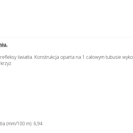
iu.
efleksy światła. Konstrukcja oparta na 1 calowym tubusie wyk
krzyż.
tła (mm/100 m): 6,94