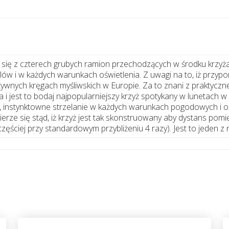
 się z czterech grubych ramion przechodzących w środku krzyża
lów i w każdych warunkach oświetlenia. Z uwagi na to, iż przy
tywnych kręgach myśliwskich w Europie. Za to znani z praktycz
ia i jest to bodaj najpopularniejszy krzyż spotykany w lunetach
kie, instynktowne strzelanie w każdych warunkach pogodowych i
erze się stąd, iż krzyż jest tak skonstruowany aby dystans pom
częściej przy standardowym przybliżeniu 4 razy). Jest to jeden 