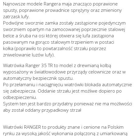
Najnowsze modele Rangera maja znacząco poprawione
spusty, poprawione prowadnice sprężyny oraz zmieniony
zatrzask lufy.
Podwójne sworznie zamka zostały zastąpione pojedynczym
sworzniem opartym na zamocowanej poprzecznie stalowej
belce a śruba na osi której otwiera się lufa zastąpiona
pasowanym na gorąco stalowym trzpieniem w postaci
kołka (poprawiło to powtarzalność strzału poprzez
zniwelowanie luzów lufy).
Wiatrówka Ranger 35 TR to model z drewnianą kolbą
wyposażony w światłowodowe przyrządy celownicze oraz w
automatyczny bezpiecznik spustu.
Po przełamaniu i naciągnięciu wiatrówki blokada automatycznie
się zabezpiecza. Oddanie strzału jest możliwe dopiero po
odbezpieczeniu.
System ten jest bardzo przydatny ponieważ nie ma możliwości
aby został oddany przypadkowy strzał
Wiatrówki RANGER to produkty znane i cenione na Polskim
rynku za wysoką jakość wykonania połączoną z umiarkowaną