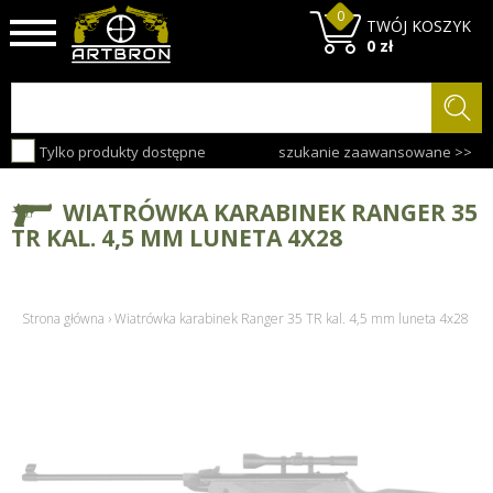
0
TWÓJ KOSZYK
0 zł
Tylko produkty dostępne
szukanie zaawansowane >>
WIATRÓWKA KARABINEK RANGER 35
TR KAL. 4,5 MM LUNETA 4X28
Strona główna
›
Wiatrówka karabinek Ranger 35 TR kal. 4,5 mm luneta 4x28