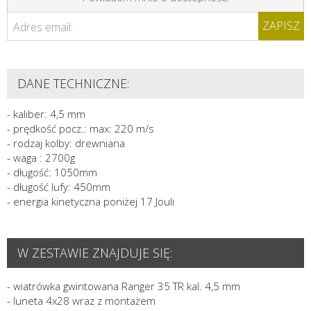
ZAPISZ
Adres email:
DANE TECHNICZNE:
- kaliber: 4,5 mm
- prędkość pocz.: max: 220 m/s
- rodzaj kolby: drewniana
- waga : 2700g
- długość: 1050mm
- długość lufy: 450mm
- energia kinetyczna poniżej 17 Jouli
W ZESTAWIE ZNAJDUJE SIĘ:
- wiatrówka gwintowana Ranger 35 TR kal. 4,5 mm
- luneta 4x28 wraz z montażem