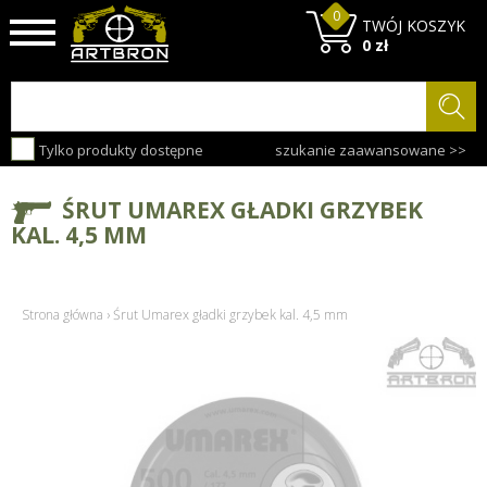
0
TWÓJ KOSZYK
0 zł
Tylko produkty dostępne
szukanie zaawansowane >>
ŚRUT UMAREX GŁADKI GRZYBEK
KAL. 4,5 MM
Strona główna
›
Śrut Umarex gładki grzybek kal. 4,5 mm